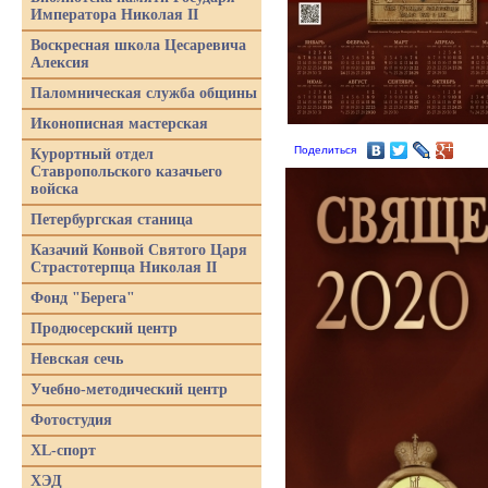
Императора Николая II
Воскресная школа Цесаревича
Алексия
Паломническая служба общины
Иконописная мастерская
Поделиться
Курортный отдел
Ставропольского казачьего
войска
Петербургская станица
Казачий Конвой Святого Царя
Страстотерпца Николая II
Фонд "Берега"
Продюсерский центр
Невская сечь
Учебно-методический центр
Фотостудия
XL-спорт
ХЭД