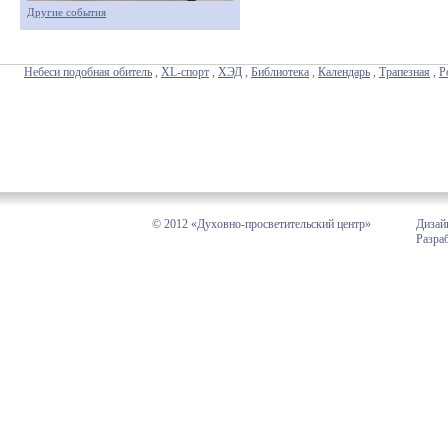
Другие события
Небеси подобная обитель
,
XL-спорт
,
ХЭД
,
Библиотека
,
Календарь
,
Трапезная
,
Р
© 2012 «Духовно-просветительский центр»
Дизай
Разра