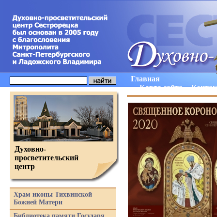
Главная
Карта сайта
Конта
Духовно-
просветительский
центр
Храм иконы Тихвинской
Божией Матери
Библиотека памяти Государя