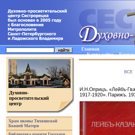
Главная
Карта сайта
Конта
ВCE
И.Н.Оприцъ. «Лейбъ-Гва
Духовно-
1917-1920». Парижъ. 19
просветительский
центр
Храм иконы Тихвинской
Божией Матери
Библиотека памяти Государя