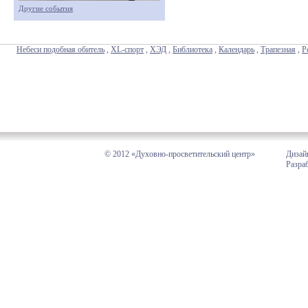
Другие события
Небеси подобная обитель
,
XL-спорт
,
ХЭД
,
Библиотека
,
Календарь
,
Трапезная
,
Р
© 2012 «Духовно-просветительский центр»
Дизай
Разра