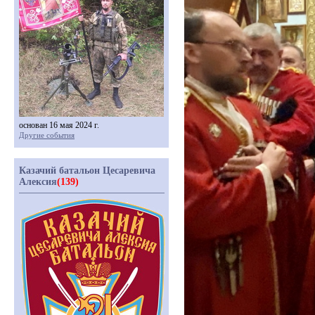
основан 16 мая 2024 г.
Другие события
Казачий батальон Цесаревича
Алексия
(139)