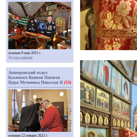
основан 9 мая 2021 г.
Другие события
Апшеронский отдел
Казачьего Конвоя Памяти
Царя Мученика Николая II
(53)
основан 22 января 2022 г.