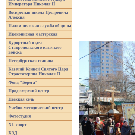
Императора Николая II
Воскресная школа Цесаревича
Алексия
Паломническая служба общины
Иконописная мастерская
Курортный отдел
Ставропольского казачьего
войска
Петербургская станица
Казачий Конвой Святого Царя
Страстотерпца Николая II
Фонд "Берега"
Продюсерский центр
Невская сечь
Учебно-методический центр
Фотостудия
XL-спорт
ХЭД