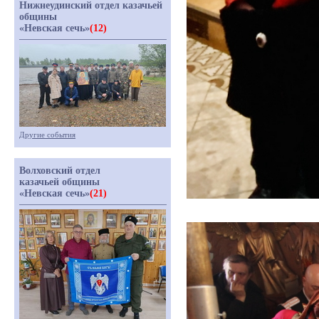
Нижнеудинский отдел казачьей
общины
«Невская сечь»
(12)
Другие события
Волховский отдел
казачьей общины
«Невская сечь»
(21)