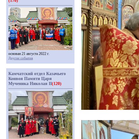
(170)
основан 21 августа 2022 г.
Другие события
Камчатский отдел Казачьего
Конвоя Памяти Царя
Мученика Николая II
(120)