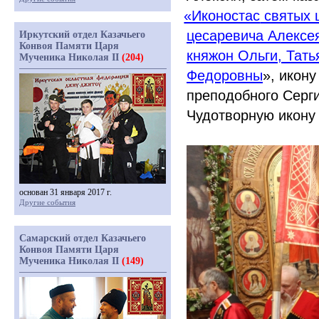
«Иконостас
святых ц
цесаревича Алексе
Иркутский отдел Казачьего
Конвоя Памяти Царя
княжон Ольги, Тать
Мученика Николая II
(204)
Федоровны
», икон
преподобного Серг
Чудотворную икону
основан 31 января 2017 г.
Другие события
Самарский отдел Казачьего
Конвоя Памяти Царя
Мученика Николая II
(149)