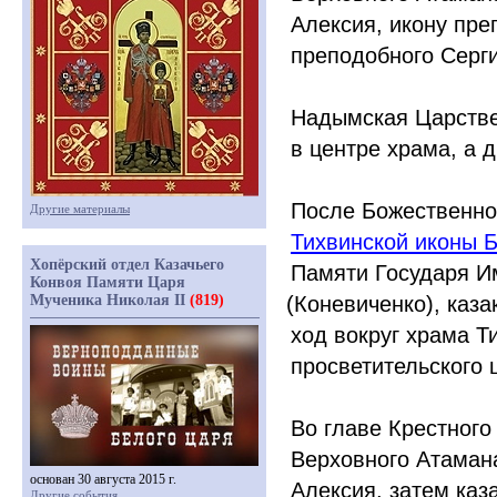
Алексия, икону пре
преподобного Серги
Надымская Царстве
в центре храма, а д
После Божественно
Другие материалы
Тихвинской иконы 
Хопёрский отдел Казачьего
Памяти Государя И
Конвоя Памяти Царя
Мученика Николая II
(819)
(Коневиченко
), каз
ход вокруг храма Т
просветительского 
Во главе Крестного
Верховного Атамана
основан 30 августа 2015 г.
Алексия, затем каз
Другие события