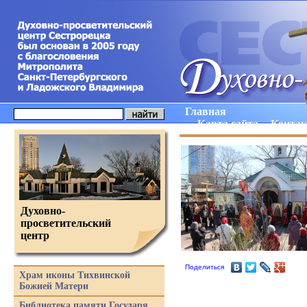
Главная
Карта сайта
Конта
Духовно-
просветительский
центр
Поделиться
Храм иконы Тихвинской
Божией Матери
Библиотека памяти Государя