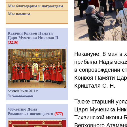
Мы благодарим и награждаем
Мы помним
Казачий Конвой Памяти
Царя Мученика Николая II
(3216)
Накануне, 8 мая в
прибыла Надымская
в сопровождении с
Конвоя Памяти Царя
Кришталя С. Н.
основан 9 мая 2011 г.
Другие материалы
Также старший уряд
Царя Мученика Нико
400-летию Дома
Романовых посвящается
(577)
Тихвинской иконы 
Верховного Атамана