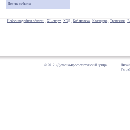
Другие события
Небеси подобная обитель
,
XL-спорт
,
ХЭД
,
Библиотека
,
Календарь
,
Трапезная
,
Р
© 2012 «Духовно-просветительский центр»
Дизай
Разра