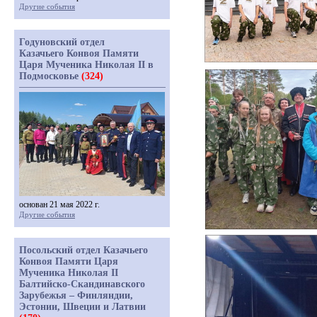
Другие события
Годуновский отдел
Казачьего Конвоя Памяти
Царя Мученика Николая II в
Подмосковье
(324)
основан 21 мая 2022 г.
Другие события
Посольский отдел Казачьего
Конвоя Памяти Царя
Мученика Николая II
Балтийско-Скандинавского
Зарубежья – Финляндии,
Эстонии, Швеции и Латвии