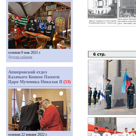
основан 9 мая 2021 г.
Другие события
Апшеронский отдел
Казачьего Конвоя Памяти
Царя Мученика Николая II
(53)
основан 22 января 2022 г.