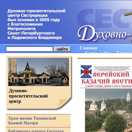
Главная
Карта сайта
Конта
Духовно-
просветительский
центр
Храм иконы Тихвинской
Божией Матери
Библиотека памяти Государя