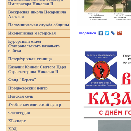
Императора Николая II
Воскресная школа Цесаревича
Алексия
Паломническая служба общины
Иконописная мастерская
Поделиться
Курортный отдел
Ставропольского казачьего
войска
Петербургская станица
Казачий Конвой Святого Царя
Страстотерпца Николая II
Фонд "Берега"
Продюсерский центр
Невская сечь
Учебно-методический центр
Фотостудия
XL-спорт
ХЭД