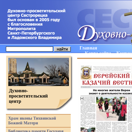
Главная
Карта сайта
Конта
Духовно-
просветительский
центр
Храм иконы Тихвинской
Божией Матери
Библиотека памяти Государя