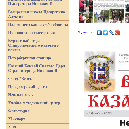
Императора Николая II
Воскресная школа Цесаревича
Алексия
Паломническая служба общины
Иконописная мастерская
Поделиться
Курортный отдел
Ставропольского казачьего
войска
Петербургская станица
Казачий Конвой Святого Царя
Страстотерпца Николая II
Фонд "Берега"
Продюсерский центр
Невская сечь
Учебно-методический центр
Фотостудия
XL-спорт
ХЭД