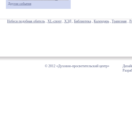
Другие события
Небеси подобная обитель
,
XL-спорт
,
ХЭД
,
Библиотека
,
Календарь
,
Трапезная
,
Р
© 2012 «Духовно-просветительский центр»
Дизай
Разра