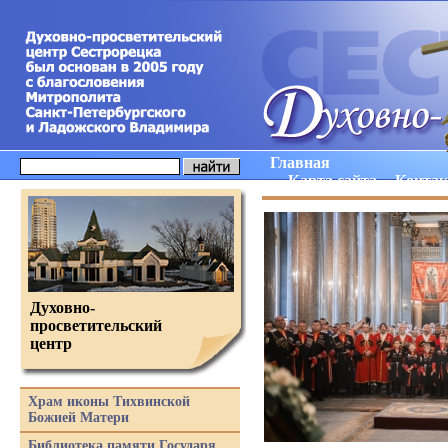
Главная
Карта сайта
Конта
Духовно-
просветительский
центр
Храм иконы Тихвинской
Божией Матери
Библиотека памяти Государя