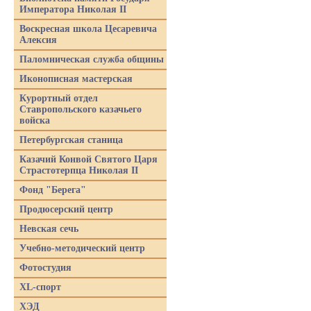
Императора Николая II
Воскресная школа Цесаревича
Алексия
Паломническая служба общины
Иконописная мастерская
Курортный отдел
Ставропольского казачьего
войска
Петербургская станица
Казачий Конвой Святого Царя
Страстотерпца Николая II
Фонд "Берега"
Продюсерский центр
Невская сечь
Учебно-методический центр
Фотостудия
XL-спорт
ХЭД