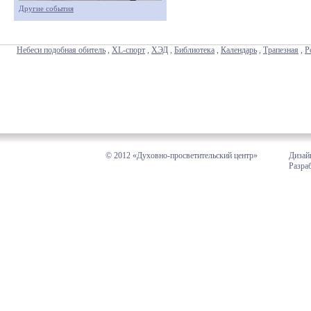
Другие события
Небеси подобная обитель
,
XL-спорт
,
ХЭД
,
Библиотека
,
Календарь
,
Трапезная
,
Р
© 2012 «Духовно-просветительский центр»
Дизай
Разра