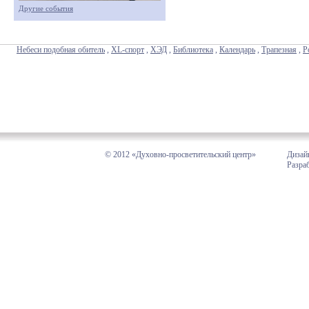
Другие события
Небеси подобная обитель
,
XL-спорт
,
ХЭД
,
Библиотека
,
Календарь
,
Трапезная
,
Р
© 2012 «Духовно-просветительский центр»
Дизай
Разра