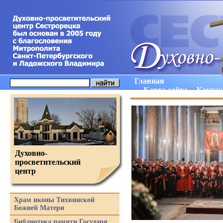
Главная
Карта сайта
Конта
Духовно-
просветительский
центр
Храм иконы Тихвинской
Божией Матери
Библиотека памяти Государя