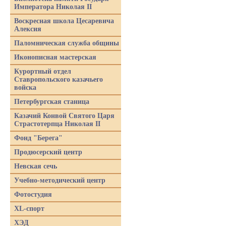
Императора Николая II
Воскресная школа Цесаревича
Алексия
Паломническая служба общины
Иконописная мастерская
Курортный отдел
Ставропольского казачьего
войска
Петербургская станица
Казачий Конвой Святого Царя
Страстотерпца Николая II
Фонд "Берега"
Продюсерский центр
Невская сечь
Учебно-методический центр
Фотостудия
XL-спорт
ХЭД