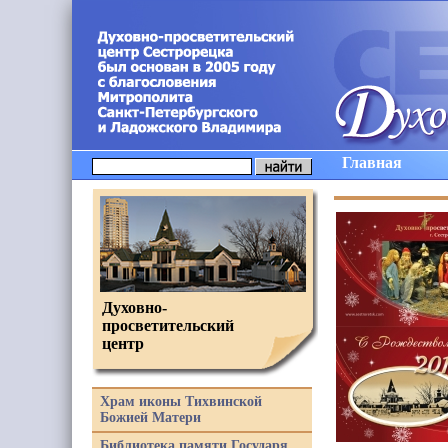
Главная
Духовно-
просветительский
центр
Храм иконы Тихвинской
Божией Матери
Библиотека памяти Государя