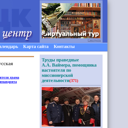
Смотреть
алендарь
Карта сайта
Контакты
Труды праведные
усская
А.А. Ваймера, помощника
настоятеля по
миссионерской
оятеля храма
деятельности
(371)
химандрита