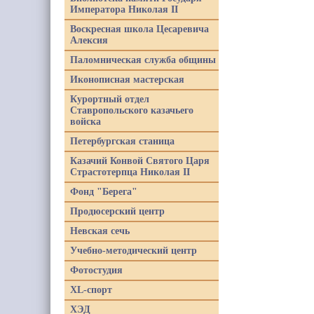
Императора Николая II
Воскресная школа Цесаревича
Алексия
Паломническая служба общины
Иконописная мастерская
Курортный отдел
Ставропольского казачьего
войска
Петербургская станица
Казачий Конвой Святого Царя
Страстотерпца Николая II
Фонд "Берега"
Продюсерский центр
Невская сечь
Учебно-методический центр
Фотостудия
XL-спорт
ХЭД