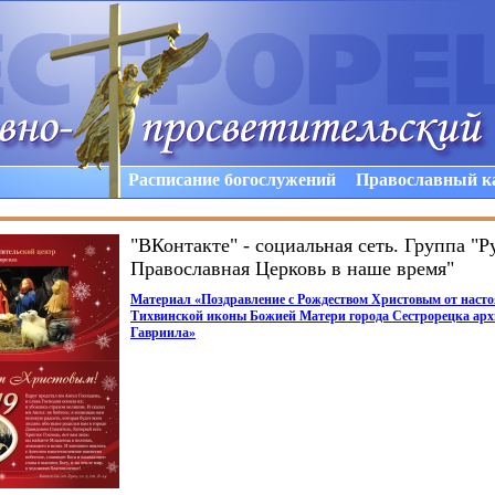
Расписание богослужений
Православный к
"ВКонтакте" - социальная сеть. Группа "Р
Православная Церковь в наше время"
Материал
«
Поздравление с Рождеством Христовым от наст
Тихвинской иконы Божией Матери города Сестрорецка ар
Гавриила
»