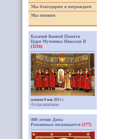
Мы благодарим и награждаем
Мы помним
Казачий Конвой Памяти
Царя Мученика Николая II
(3216)
основан 9 мая 2011 г.
Другие материалы
400-летию Дома
Романовых посвящается
(577)