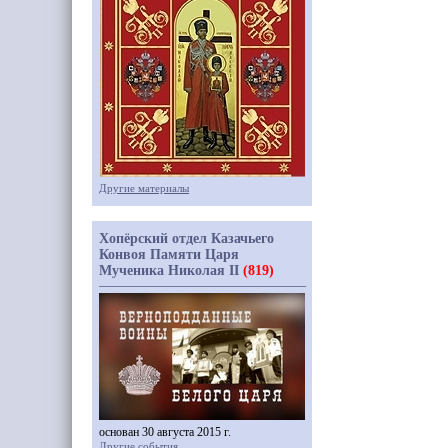
Другие материалы
Хопёрский отдел Казачьего
Конвоя Памяти Царя
Мученика Николая II
(819)
основан 30 августа 2015 г.
Другие события