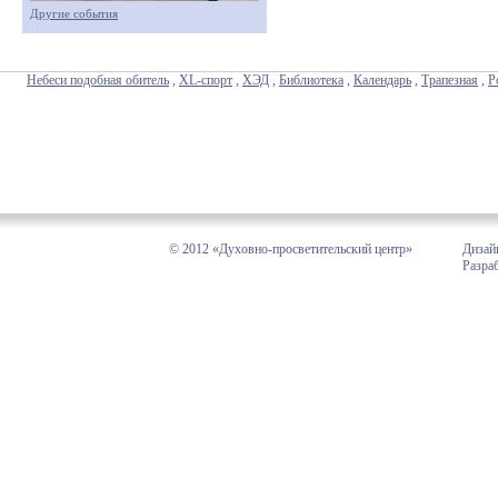
Другие события
Небеси подобная обитель
,
XL-спорт
,
ХЭД
,
Библиотека
,
Календарь
,
Трапезная
,
Р
© 2012 «Духовно-просветительский центр»
Дизай
Разра