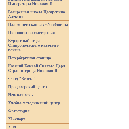
Императора Николая II
Воскресная школа Цесаревича
Алексия
Паломническая служба общины
Иконописная мастерская
Курортный отдел
Ставропольского казачьего
войска
Петербургская станица
Казачий Конвой Святого Царя
Страстотерпца Николая II
Фонд "Берега"
Продюсерский центр
Невская сечь
Учебно-методический центр
Фотостудия
XL-спорт
ХЭД