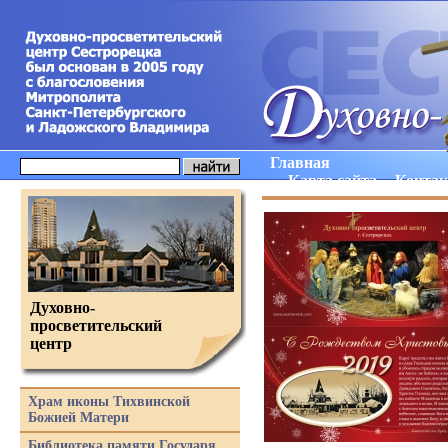
Главная
Карта сайта
Конта
Духовно-
просветительский
центр
Храм иконы Тихвинской
Божией Матери
Библиотека памяти Государя