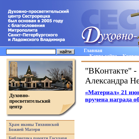
Главная
Карта сайта
Конта
"ВКонтакте" - 
Александра Не
«Материал
» 21 ию
Духовно-
вручена награда о
просветительский
центр
Храм иконы Тихвинской
Божией Матери
Библиотека памяти Государя