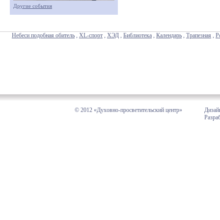
Другие события
Небеси подобная обитель
,
XL-спорт
,
ХЭД
,
Библиотека
,
Календарь
,
Трапезная
,
Р
© 2012 «Духовно-просветительский центр»
Дизай
Разра