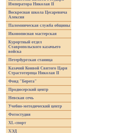
Императора Николая II
Воскресная школа Цесаревича
Алексия
Паломническая служба общины
Иконописная мастерская
Курортный отдел
Ставропольского казачьего
войска
Петербургская станица
Казачий Конвой Святого Царя
Страстотерпца Николая II
Фонд "Берега"
Продюсерский центр
Невская сечь
Учебно-методический центр
Фотостудия
XL-спорт
ХЭД