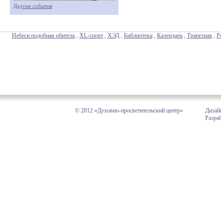
Другие события
Небеси подобная обитель
,
XL-спорт
,
ХЭД
,
Библиотека
,
Календарь
,
Трапезная
,
Р
© 2012 «Духовно-просветительский центр»
Дизай
Разра