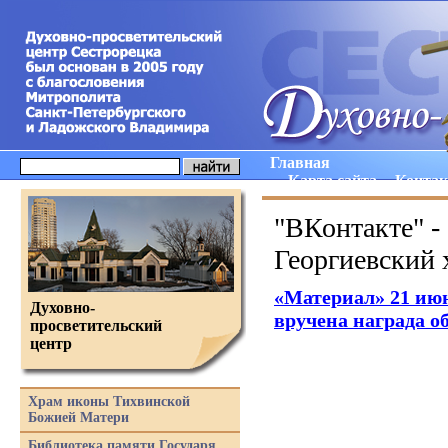
Главная
Карта сайта
Конта
"ВКонтакте" -
Георгиевский
«Материал
» 21 ию
Духовно-
вручена награда о
просветительский
центр
Храм иконы Тихвинской
Божией Матери
Библиотека памяти Государя