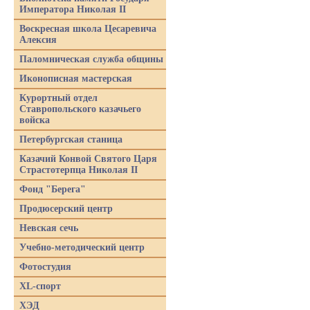
Императора Николая II
Воскресная школа Цесаревича
Алексия
Паломническая служба общины
Иконописная мастерская
Курортный отдел
Ставропольского казачьего
войска
Петербургская станица
Казачий Конвой Святого Царя
Страстотерпца Николая II
Фонд "Берега"
Продюсерский центр
Невская сечь
Учебно-методический центр
Фотостудия
XL-спорт
ХЭД