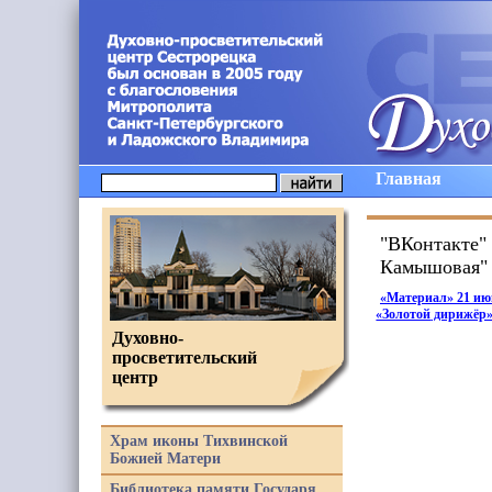
Главная
"ВКонтакте" 
Камышовая"
«Материал
» 21 и
«Золотой
дирижёр
Духовно-
просветительский
центр
Храм иконы Тихвинской
Божией Матери
Библиотека памяти Государя