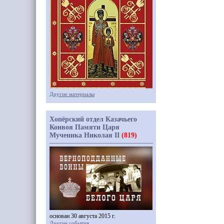
Другие материалы
Хопёрский отдел Казачьего
Конвоя Памяти Царя
Мученика Николая II
(819)
основан 30 августа 2015 г.
Другие события