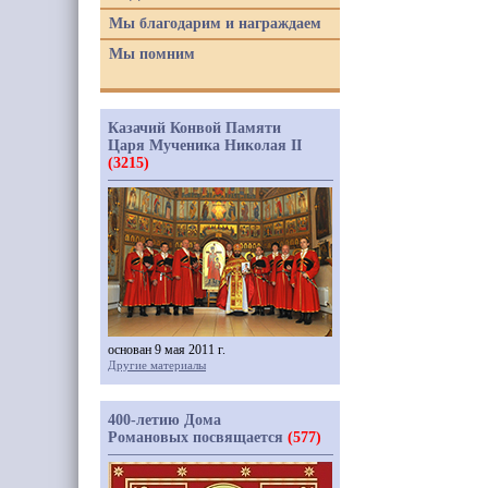
Мы благодарим и награждаем
Мы помним
Казачий Конвой Памяти
Царя Мученика Николая II
(3215)
основан 9 мая 2011 г.
Другие материалы
400-летию Дома
Романовых посвящается
(577)