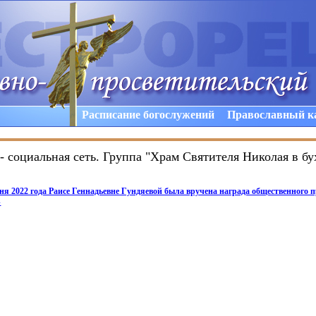
Расписание богослужений
Православный к
- социальная сеть. Группа "Храм Святителя Николая в бу
юня 2022 года Раисе Геннадьевне Гундяевой была вручена награда общественного 
»