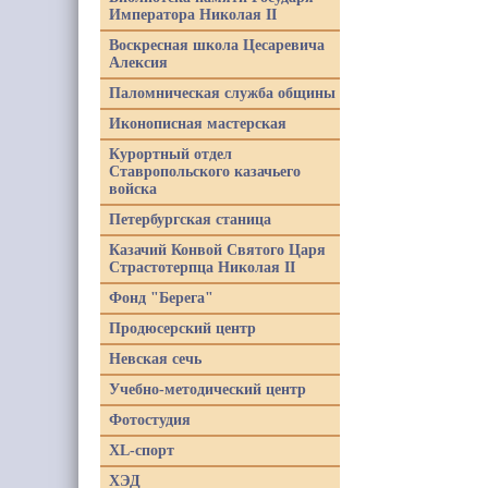
Императора Николая II
Воскресная школа Цесаревича
Алексия
Паломническая служба общины
Иконописная мастерская
Курортный отдел
Ставропольского казачьего
войска
Петербургская станица
Казачий Конвой Святого Царя
Страстотерпца Николая II
Фонд "Берега"
Продюсерский центр
Невская сечь
Учебно-методический центр
Фотостудия
XL-спорт
ХЭД