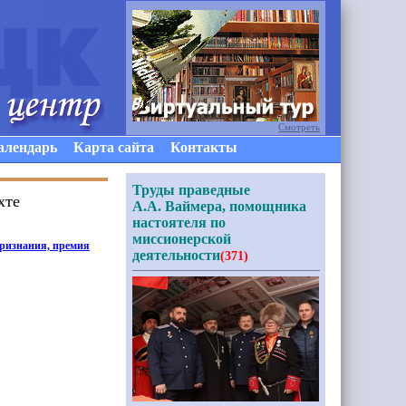
Смотреть
алендарь
Карта сайта
Контакты
Труды праведные
хте
А.А. Ваймера, помощника
настоятеля по
миссионерской
признания, премия
деятельности
(371)