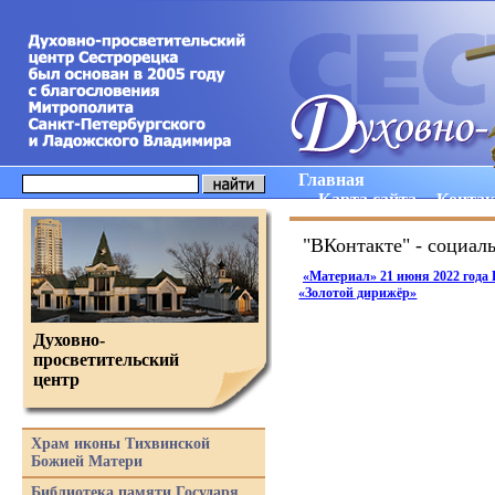
Главная
Карта сайта
Конта
"ВКонтакте" - социаль
«Материал
» 21 июня 2022 года
«Золотой
дирижёр»
Духовно-
просветительский
центр
Храм иконы Тихвинской
Божией Матери
Библиотека памяти Государя