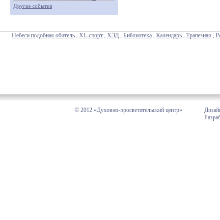
Другие события
Небеси подобная обитель
,
XL-спорт
,
ХЭД
,
Библиотека
,
Календарь
,
Трапезная
,
Р
© 2012 «Духовно-просветительский центр»
Дизай
Разра