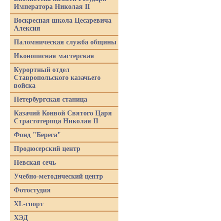
Императора Николая II
Воскресная школа Цесаревича
Алексия
Паломническая служба общины
Иконописная мастерская
Курортный отдел
Ставропольского казачьего
войска
Петербургская станица
Казачий Конвой Святого Царя
Страстотерпца Николая II
Фонд "Берега"
Продюсерский центр
Невская сечь
Учебно-методический центр
Фотостудия
XL-спорт
ХЭД