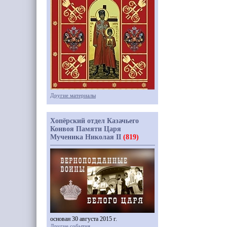
Другие материалы
Хопёрский отдел Казачьего
Конвоя Памяти Царя
Мученика Николая II
(819)
основан 30 августа 2015 г.
Другие события