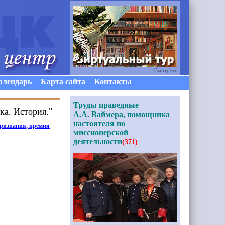
Смотреть
алендарь
Карта сайта
Контакты
Труды праведные
ка. История."
А.А. Ваймера, помощника
настоятеля по
признания, премия
миссионерской
деятельности
(371)