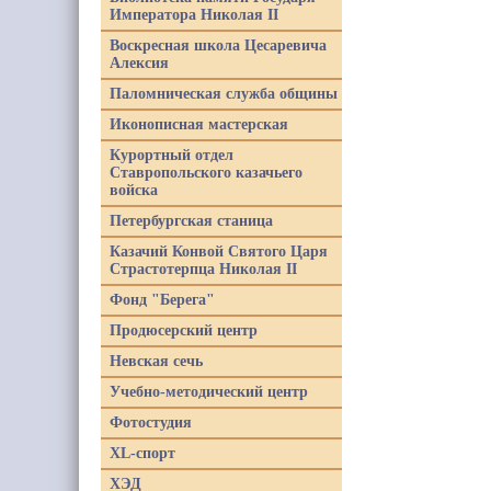
Императора Николая II
Воскресная школа Цесаревича
Алексия
Паломническая служба общины
Иконописная мастерская
Курортный отдел
Ставропольского казачьего
войска
Петербургская станица
Казачий Конвой Святого Царя
Страстотерпца Николая II
Фонд "Берега"
Продюсерский центр
Невская сечь
Учебно-методический центр
Фотостудия
XL-спорт
ХЭД