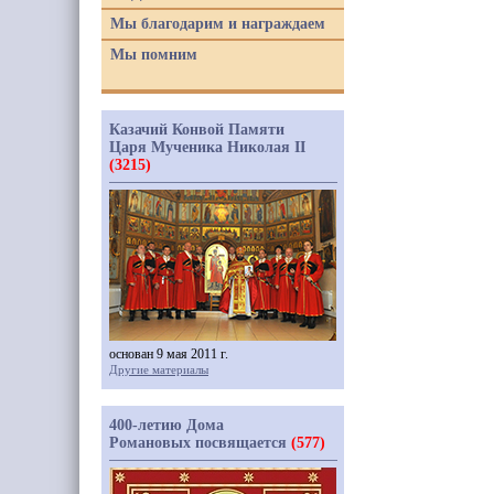
Мы благодарим и награждаем
Мы помним
Казачий Конвой Памяти
Царя Мученика Николая II
(3215)
основан 9 мая 2011 г.
Другие материалы
400-летию Дома
Романовых посвящается
(577)