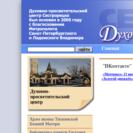
Главная
"ВКонтакте" 
«Материал
» 21 и
«Золотой
дирижёр
Духовно-
просветительский
центр
Храм иконы Тихвинской
Божией Матери
Библиотека памяти Государя