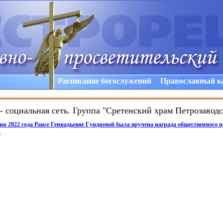
Расписание богослужений
Православный к
- социальная сеть. Группа "Сретенский храм Петрозаводс
юня 2022 года Раисе Геннадьевне Гундяевой была вручена награда общественного 
»