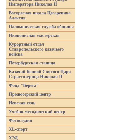
Императора Николая II
Воскресная школа Цесаревича
Алексия
Паломническая служба общины
Иконописная мастерская
Курортный отдел
Ставропольского казачьего
войска
Петербургская станица
Казачий Конвой Святого Царя
Страстотерпца Николая II
Фонд "Берега"
Продюсерский центр
Невская сечь
Учебно-методический центр
Фотостудия
XL-спорт
ХЭД