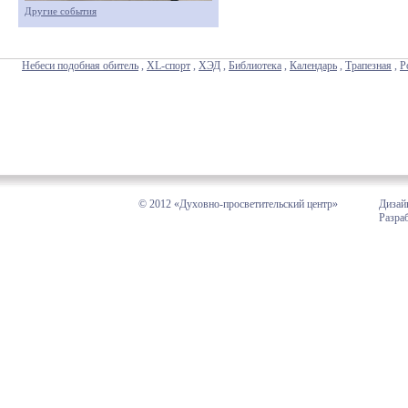
Другие события
Небеси подобная обитель
,
XL-спорт
,
ХЭД
,
Библиотека
,
Календарь
,
Трапезная
,
Р
© 2012 «Духовно-просветительский центр»
Дизай
Разра