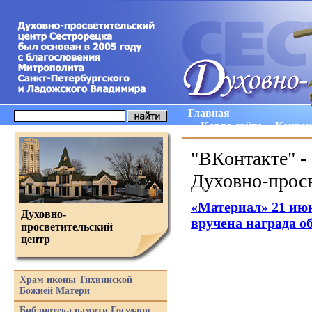
Главная
Карта сайта
Конта
"ВКонтакте" -
Духовно-просв
«Материал
» 21 ию
Духовно-
вручена награда о
просветительский
центр
Храм иконы Тихвинской
Божией Матери
Библиотека памяти Государя