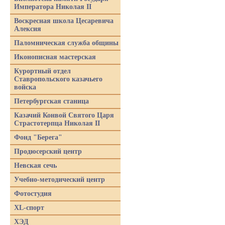
Императора Николая II
Воскресная школа Цесаревича
Алексия
Паломническая служба общины
Иконописная мастерская
Курортный отдел
Ставропольского казачьего
войска
Петербургская станица
Казачий Конвой Святого Царя
Страстотерпца Николая II
Фонд "Берега"
Продюсерский центр
Невская сечь
Учебно-методический центр
Фотостудия
XL-спорт
ХЭД