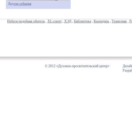
Другие события
Небеси подобная обитель
,
XL-спорт
,
ХЭД
,
Библиотека
,
Календарь
,
Трапезная
,
Р
© 2012 «Духовно-просветительский центр»
Дизай
Разра