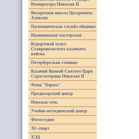
Императора Николая II
Воскресная школа Цесаревича
Алексия
Паломническая служба общины
Иконописная мастерская
Курортный отдел
Ставропольского казачьего
войска
Петербургская станица
Казачий Конвой Святого Царя
Страстотерпца Николая II
Фонд "Берега"
Продюсерский центр
Невская сечь
Учебно-методический центр
Фотостудия
XL-спорт
ХЭД