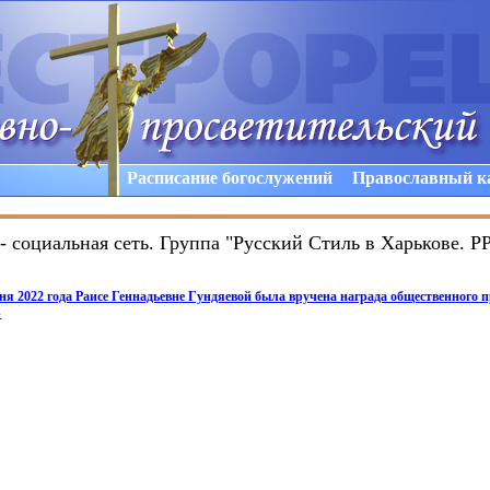
Расписание богослужений
Православный к
- социальная сеть. Группа "Русский Стиль в Харькове. Р
юня 2022 года Раисе Геннадьевне Гундяевой была вручена награда общественного 
»