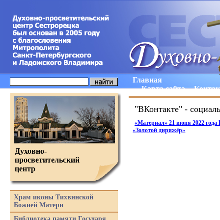
Главная
Карта сайта
Конта
"ВКонтакте" - социал
«Материал
» 21 июня 2022 года
«Золотой
дирижёр»
Духовно-
просветительский
центр
Храм иконы Тихвинской
Божией Матери
Библиотека памяти Государя