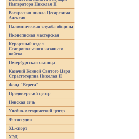
Императора Николая II
Воскресная школа Цесаревича
Алексия
Паломническая служба общины
Иконописная мастерская
Курортный отдел
Ставропольского казачьего
войска
Петербургская станица
Казачий Конвой Святого Царя
Страстотерпца Николая II
Фонд "Берега"
Продюсерский центр
Невская сечь
Учебно-методический центр
Фотостудия
XL-спорт
ХЭД