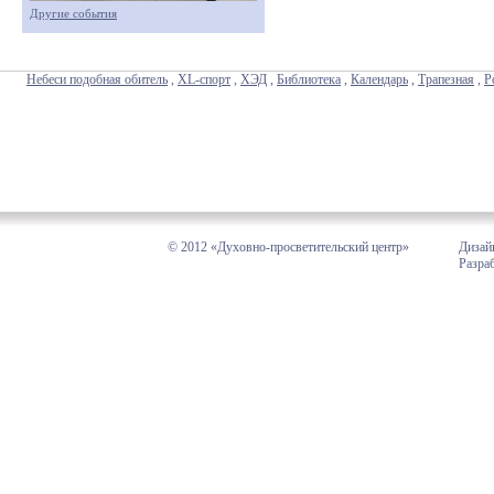
Другие события
Небеси подобная обитель
,
XL-спорт
,
ХЭД
,
Библиотека
,
Календарь
,
Трапезная
,
Р
© 2012 «Духовно-просветительский центр»
Дизай
Разра