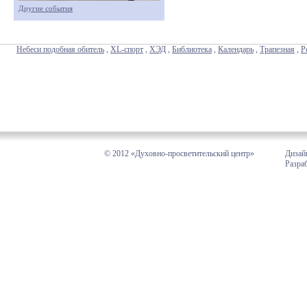
Другие события
Небеси подобная обитель
,
XL-спорт
,
ХЭД
,
Библиотека
,
Календарь
,
Трапезная
,
Р
© 2012 «Духовно-просветительский центр»
Дизай
Разра