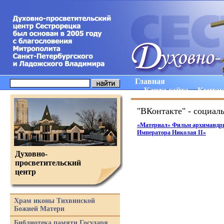
Главная
Карта сайта
Конта
"ВКонтакте" - социал
«Материал
» Фильм архимандр
Императора Николая II»
Духовно-
просветительский
центр
Храм иконы Тихвинской
Божией Матери
Библиотека памяти Государя