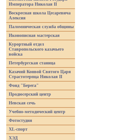
Императора Николая II
Воскресная школа Цесаревича
Алексия
Паломническая служба общины
Иконописная мастерская
Курортный отдел
Ставропольского казачьего
войска
Петербургская станица
Казачий Конвой Святого Царя
Страстотерпца Николая II
Фонд "Берега"
Продюсерский центр
Невская сечь
Учебно-методический центр
Фотостудия
XL-спорт
ХЭД