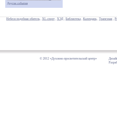
Другие события
Небеси подобная обитель
,
XL-спорт
,
ХЭД
,
Библиотека
,
Календарь
,
Трапезная
,
Р
© 2012 «Духовно-просветительский центр»
Дизай
Разра