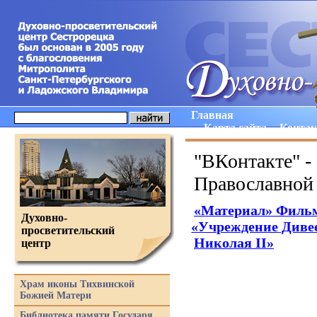
Главная
Карта сайта
Конта
"ВКонтакте" -
Православной
«Материал
» Филь
Духовно-
«Учреждение
Дивее
просветительский
Николая II»
центр
Храм иконы Тихвинской
Божией Матери
Библиотека памяти Государя