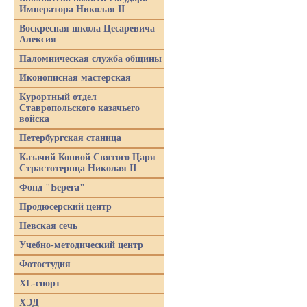
Императора Николая II
Воскресная школа Цесаревича
Алексия
Паломническая служба общины
Иконописная мастерская
Курортный отдел
Ставропольского казачьего
войска
Петербургская станица
Казачий Конвой Святого Царя
Страстотерпца Николая II
Фонд "Берега"
Продюсерский центр
Невская сечь
Учебно-методический центр
Фотостудия
XL-спорт
ХЭД