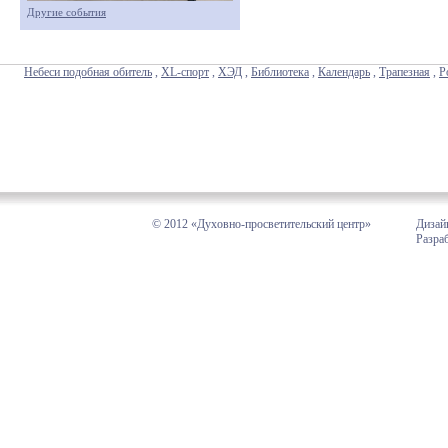
Другие события
Небеси подобная обитель
,
XL-спорт
,
ХЭД
,
Библиотека
,
Календарь
,
Трапезная
,
Р
© 2012 «Духовно-просветительский центр»
Дизай
Разра