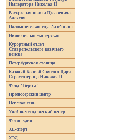
Императора Николая II
Воскресная школа Цесаревича
Алексия
Паломническая служба общины
Иконописная мастерская
Курортный отдел
Ставропольского казачьего
войска
Петербургская станица
Казачий Конвой Святого Царя
Страстотерпца Николая II
Фонд "Берега"
Продюсерский центр
Невская сечь
Учебно-методический центр
Фотостудия
XL-спорт
ХЭД