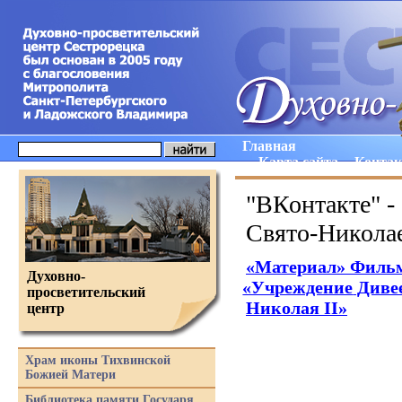
Главная
Карта сайта
Конта
"ВКонтакте" -
Свято-Никола
«Материал
» Филь
Духовно-
«Учреждение
Дивее
просветительский
Николая II»
центр
Храм иконы Тихвинской
Божией Матери
Библиотека памяти Государя