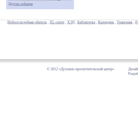
Другие события
Небеси подобная обитель
,
XL-спорт
,
ХЭД
,
Библиотека
,
Календарь
,
Трапезная
,
Р
© 2012 «Духовно-просветительский центр»
Дизай
Разра