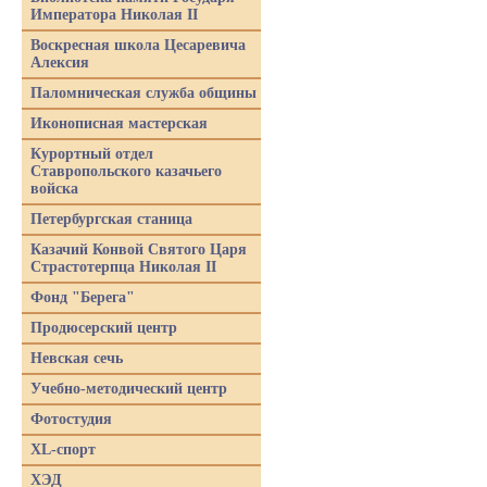
Императора Николая II
Воскресная школа Цесаревича
Алексия
Паломническая служба общины
Иконописная мастерская
Курортный отдел
Ставропольского казачьего
войска
Петербургская станица
Казачий Конвой Святого Царя
Страстотерпца Николая II
Фонд "Берега"
Продюсерский центр
Невская сечь
Учебно-методический центр
Фотостудия
XL-спорт
ХЭД