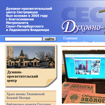
Главная
Карта сайта
Конта
Духовно-
просветительский
центр
Храм иконы Тихвинской
Божией Матери
Библиотека памяти Государя