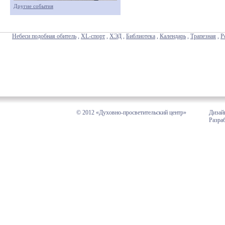
Другие события
Небеси подобная обитель
,
XL-спорт
,
ХЭД
,
Библиотека
,
Календарь
,
Трапезная
,
Р
© 2012 «Духовно-просветительский центр»
Дизай
Разра