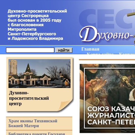
Главная
Карта сайта
Конта
Духовно-
просветительский
центр
Храм иконы Тихвинской
Божией Матери
Библиотека памяти Государя