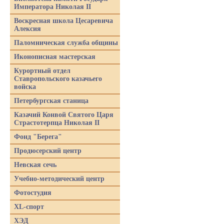
Императора Николая II
Воскресная школа Цесаревича
Алексия
Паломническая служба общины
Иконописная мастерская
Курортный отдел
Ставропольского казачьего
войска
Петербургская станица
Казачий Конвой Святого Царя
Страстотерпца Николая II
Фонд "Берега"
Продюсерский центр
Невская сечь
Учебно-методический центр
Фотостудия
XL-спорт
ХЭД