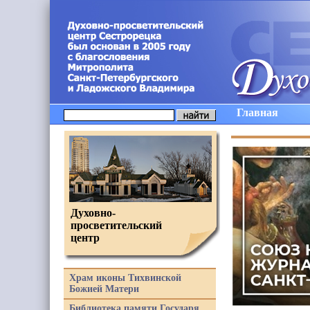
Главная
Духовно-
просветительский
центр
Храм иконы Тихвинской
Божией Матери
Библиотека памяти Государя