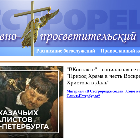
Расписание богослужений
Православный к
"ВКонтакте" - социальная сет
"Приход Храма в честь Воскр
Христова в Даль"
Материал
«В
Сестрорецке создан „Союз к
Санкт-Петербурга“