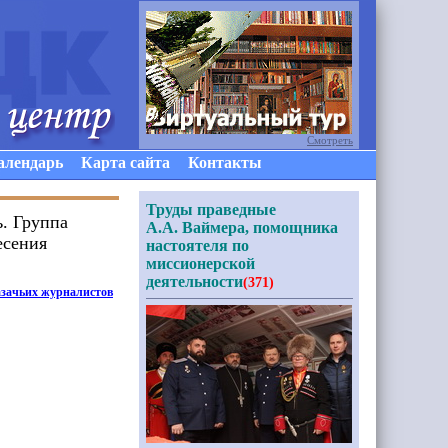
Смотреть
алендарь
Карта сайта
Контакты
Труды праведные
ь. Группа
А.А. Ваймера, помощника
есения
настоятеля по
миссионерской
деятельности
(371)
азачьих журналистов