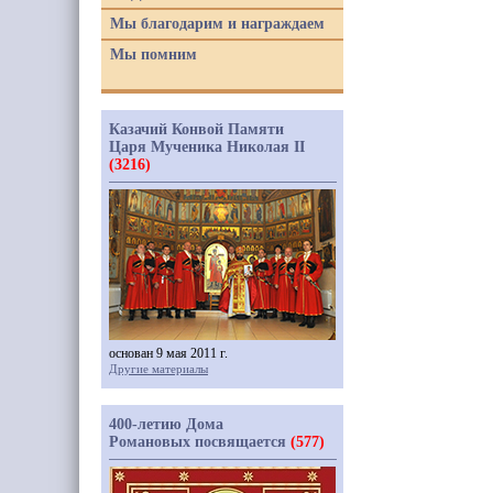
Мы благодарим и награждаем
Мы помним
Казачий Конвой Памяти
Царя Мученика Николая II
(3216)
основан 9 мая 2011 г.
Другие материалы
400-летию Дома
Романовых посвящается
(577)