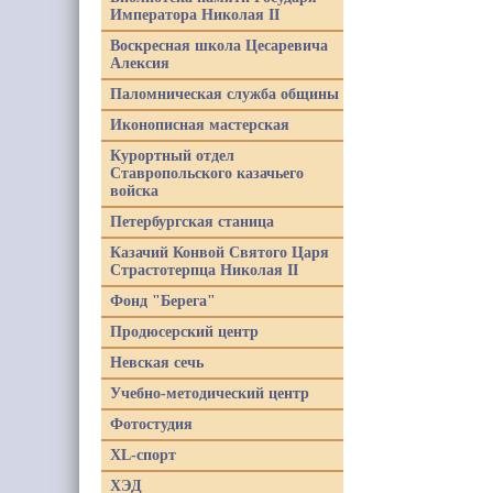
Императора Николая II
Воскресная школа Цесаревича
Алексия
Паломническая служба общины
Иконописная мастерская
Курортный отдел
Ставропольского казачьего
войска
Петербургская станица
Казачий Конвой Святого Царя
Страстотерпца Николая II
Фонд "Берега"
Продюсерский центр
Невская сечь
Учебно-методический центр
Фотостудия
XL-спорт
ХЭД