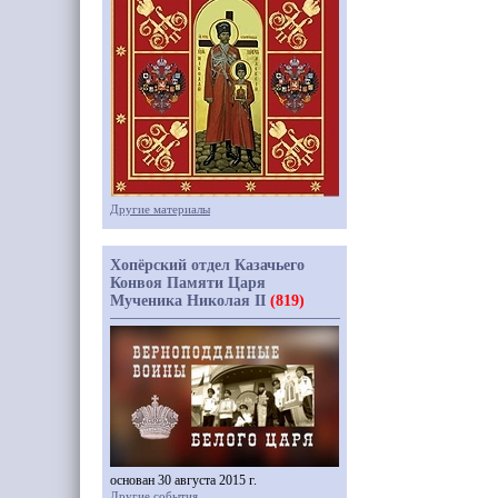
Другие материалы
Хопёрский отдел Казачьего
Конвоя Памяти Царя
Мученика Николая II
(819)
основан 30 августа 2015 г.
Другие события