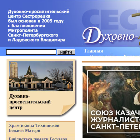
Главная
Карта сайта
Конта
Духовно-
просветительский
центр
Храм иконы Тихвинской
Божией Матери
Библиотека памяти Государя