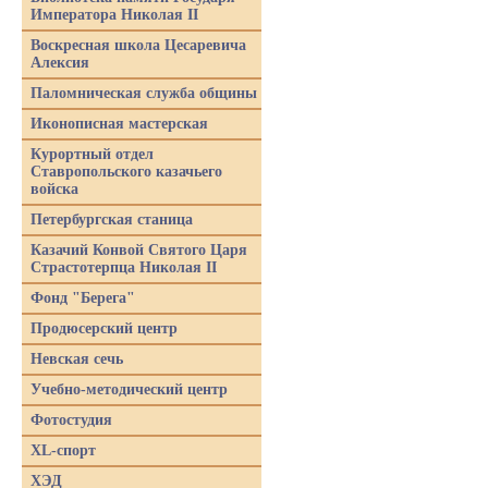
Императора Николая II
Воскресная школа Цесаревича
Алексия
Паломническая служба общины
Иконописная мастерская
Курортный отдел
Ставропольского казачьего
войска
Петербургская станица
Казачий Конвой Святого Царя
Страстотерпца Николая II
Фонд "Берега"
Продюсерский центр
Невская сечь
Учебно-методический центр
Фотостудия
XL-спорт
ХЭД