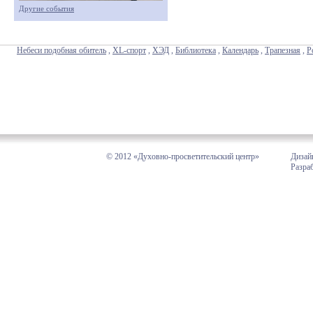
Другие события
Небеси подобная обитель
,
XL-спорт
,
ХЭД
,
Библиотека
,
Календарь
,
Трапезная
,
Р
© 2012 «Духовно-просветительский центр»
Дизай
Разра