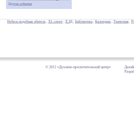
Другие события
Небеси подобная обитель
,
XL-спорт
,
ХЭД
,
Библиотека
,
Календарь
,
Трапезная
,
Р
© 2012 «Духовно-просветительский центр»
Дизай
Разра