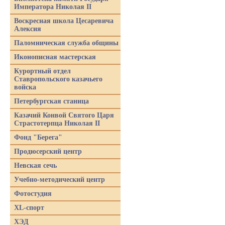
Императора Николая II
Воскресная школа Цесаревича
Алексия
Паломническая служба общины
Иконописная мастерская
Курортный отдел
Ставропольского казачьего
войска
Петербургская станица
Казачий Конвой Святого Царя
Страстотерпца Николая II
Фонд "Берега"
Продюсерский центр
Невская сечь
Учебно-методический центр
Фотостудия
XL-спорт
ХЭД