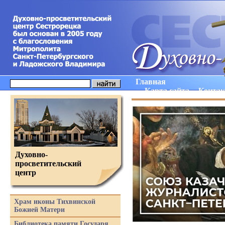
Главная
Карта сайта
Конта
Духовно-
просветительский
центр
Храм иконы Тихвинской
Божией Матери
Библиотека памяти Государя