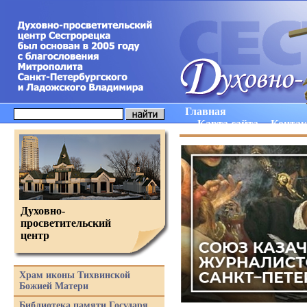
Главная
Карта сайта
Конта
Духовно-
просветительский
центр
Храм иконы Тихвинской
Божией Матери
Библиотека памяти Государя