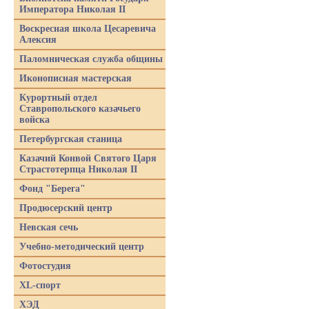
Императора Николая II
Воскресная школа Цесаревича
Алексия
Паломническая служба общины
Иконописная мастерская
Курортный отдел
Ставропольского казачьего
войска
Петербургская станица
Казачий Конвой Святого Царя
Страстотерпца Николая II
Фонд "Берега"
Продюсерский центр
Невская сечь
Учебно-методический центр
Фотостудия
XL-спорт
ХЭД