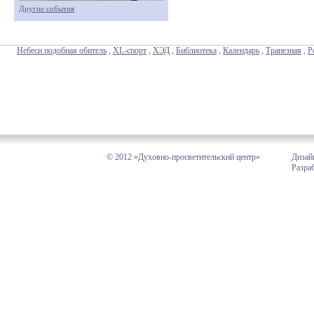
Другие события
Небеси подобная обитель
,
XL-спорт
,
ХЭД
,
Библиотека
,
Календарь
,
Трапезная
,
Р
© 2012 «Духовно-просветительский центр»
Дизай
Разра