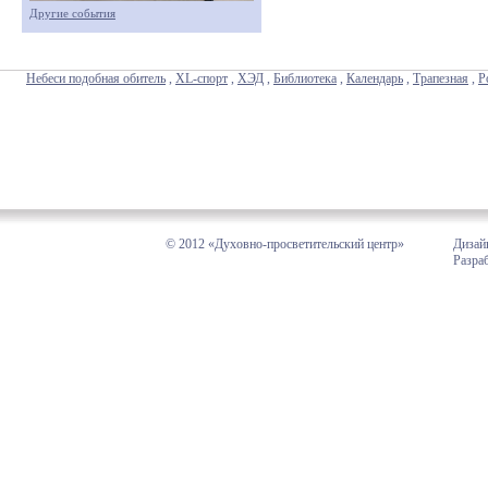
Другие события
Небеси подобная обитель
,
XL-спорт
,
ХЭД
,
Библиотека
,
Календарь
,
Трапезная
,
Р
© 2012 «Духовно-просветительский центр»
Дизай
Разра