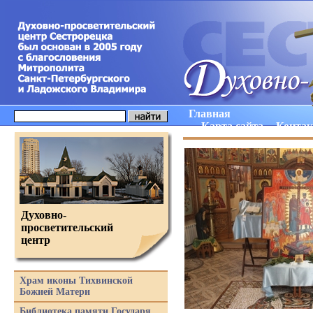
Главная
Карта сайта
Конта
Духовно-
просветительский
центр
Храм иконы Тихвинской
Божией Матери
Библиотека памяти Государя