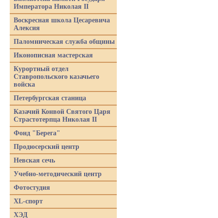
Императора Николая II
Воскресная школа Цесаревича
Алексия
Паломническая служба общины
Иконописная мастерская
Курортный отдел
Ставропольского казачьего
войска
Петербургская станица
Казачий Конвой Святого Царя
Страстотерпца Николая II
Фонд "Берега"
Продюсерский центр
Невская сечь
Учебно-методический центр
Фотостудия
XL-спорт
ХЭД