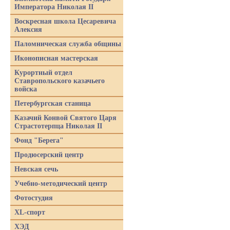
Императора Николая II
Воскресная школа Цесаревича
Алексия
Паломническая служба общины
Иконописная мастерская
Курортный отдел
Ставропольского казачьего
войска
Петербургская станица
Казачий Конвой Святого Царя
Страстотерпца Николая II
Фонд "Берега"
Продюсерский центр
Невская сечь
Учебно-методический центр
Фотостудия
XL-спорт
ХЭД