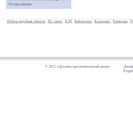
Другие события
Небеси подобная обитель
,
XL-спорт
,
ХЭД
,
Библиотека
,
Календарь
,
Трапезная
,
Р
© 2012 «Духовно-просветительский центр»
Дизай
Разра