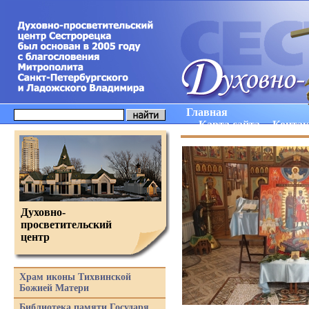
Главная
Карта сайта
Конта
Духовно-
просветительский
центр
Храм иконы Тихвинской
Божией Матери
Библиотека памяти Государя