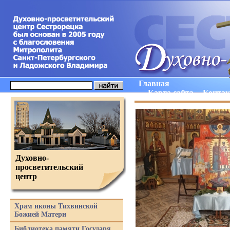
Главная
Карта сайта
Конта
Духовно-
просветительский
центр
Храм иконы Тихвинской
Божией Матери
Библиотека памяти Государя