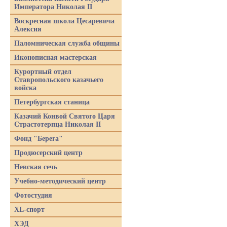
Императора Николая II
Воскресная школа Цесаревича
Алексия
Паломническая служба общины
Иконописная мастерская
Курортный отдел
Ставропольского казачьего
войска
Петербургская станица
Казачий Конвой Святого Царя
Страстотерпца Николая II
Фонд "Берега"
Продюсерский центр
Невская сечь
Учебно-методический центр
Фотостудия
XL-спорт
ХЭД