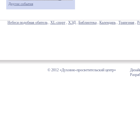
Другие события
Небеси подобная обитель
,
XL-спорт
,
ХЭД
,
Библиотека
,
Календарь
,
Трапезная
,
Р
© 2012 «Духовно-просветительский центр»
Дизай
Разра