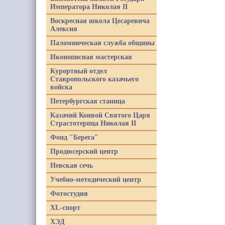
Императора Николая II
Воскресная школа Цесаревича
Алексия
Паломническая служба общины
Иконописная мастерская
Курортный отдел
Ставропольского казачьего
войска
Петербургская станица
Казачий Конвой Святого Царя
Страстотерпца Николая II
Фонд "Берега"
Продюсерский центр
Невская сечь
Учебно-методический центр
Фотостудия
XL-спорт
ХЭД