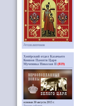
Другие материалы
Хопёрский отдел Казачьего
Конвоя Памяти Царя
Мученика Николая II
(819)
основан 30 августа 2015 г.
Другие события