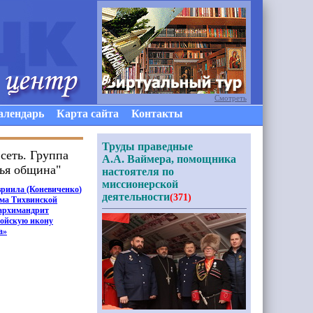
Смотреть
алендарь
Карта сайта
Контакты
Труды праведные
сеть. Группа
А.А. Ваймера, помощника
чья община"
настоятеля по
миссионерской
вриила
(Коневиченко
)
деятельности
(371)
ама Тихвинской
архимандрит
войскую икону
а»