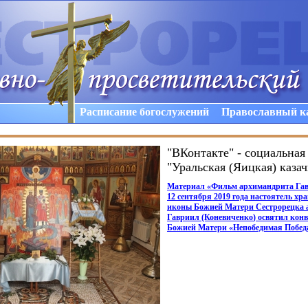
Расписание богослужений
Православный к
"ВКонтакте" - социальная 
"Уральская (Яицкая) каза
Материал
«Фильм
архимандрита Га
12 сентября 2019 года настоятель хр
иконы Божией Матери Сестрорецка 
Гавриил
(Коневиченко
) освятил кон
Божией Матери
«Непобедимая
Побед