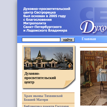
Главная
Духовно-
просветительский
центр
Храм иконы Тихвинской
Божией Матери
Библиотека памяти Государя