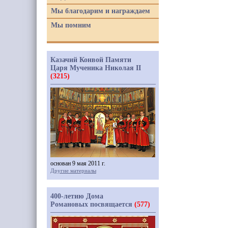
Мы благодарим и награждаем
Мы помним
Казачий Конвой Памяти
Царя Мученика Николая II
(3215)
основан 9 мая 2011 г.
Другие материалы
400-летию Дома
Романовых посвящается
(577)