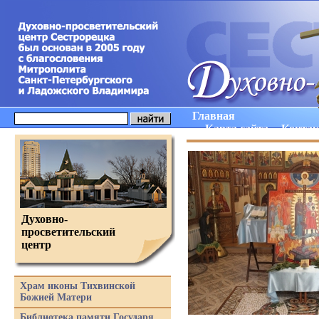
Главная
Карта сайта
Конта
Духовно-
просветительский
центр
Храм иконы Тихвинской
Божией Матери
Библиотека памяти Государя