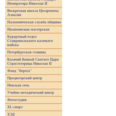
Императора Николая II
Воскресная школа Цесаревича
Алексия
Паломническая служба общины
Иконописная мастерская
Курортный отдел
Ставропольского казачьего
войска
Петербургская станица
Казачий Конвой Святого Царя
Страстотерпца Николая II
Фонд "Берега"
Продюсерский центр
Невская сечь
Учебно-методический центр
Фотостудия
XL-спорт
ХЭД