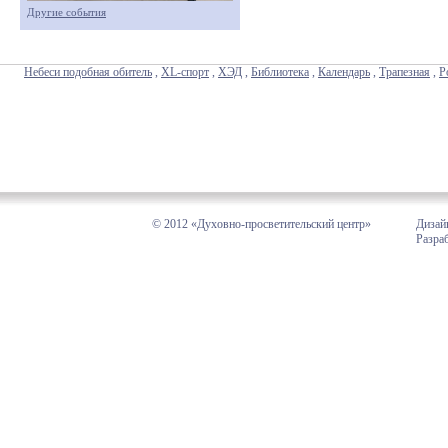
Другие события
Небеси подобная обитель
,
XL-спорт
,
ХЭД
,
Библиотека
,
Календарь
,
Трапезная
,
Р
© 2012 «Духовно-просветительский центр»
Дизай
Разра