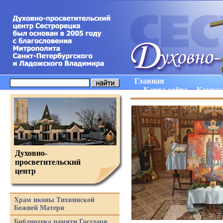
Главная
Карта сайта
Конта
Духовно-
просветительский
центр
Храм иконы Тихвинской
Божией Матери
Библиотека памяти Государя