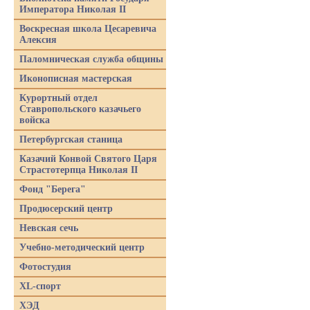
Императора Николая II
Воскресная школа Цесаревича
Алексия
Паломническая служба общины
Иконописная мастерская
Курортный отдел
Ставропольского казачьего
войска
Петербургская станица
Казачий Конвой Святого Царя
Страстотерпца Николая II
Фонд "Берега"
Продюсерский центр
Невская сечь
Учебно-методический центр
Фотостудия
XL-спорт
ХЭД