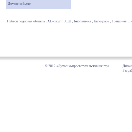
Другие события
Небеси подобная обитель
,
XL-спорт
,
ХЭД
,
Библиотека
,
Календарь
,
Трапезная
,
Р
© 2012 «Духовно-просветительский центр»
Дизай
Разра