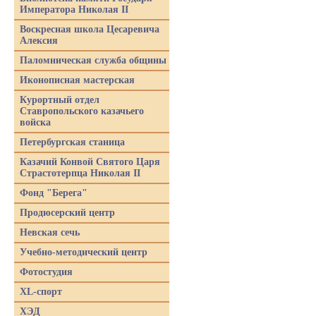
Императора Николая II
Воскресная школа Цесаревича
Алексия
Паломническая служба общины
Иконописная мастерская
Курортный отдел
Ставропольского казачьего
войска
Петербургская станица
Казачий Конвой Святого Царя
Страстотерпца Николая II
Фонд "Берега"
Продюсерский центр
Невская сечь
Учебно-методический центр
Фотостудия
XL-спорт
ХЭД