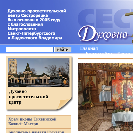
Главная
Карта сайта
Конта
Духовно-
просветительский
центр
Храм иконы Тихвинской
Божией Матери
Библиотека памяти Государя