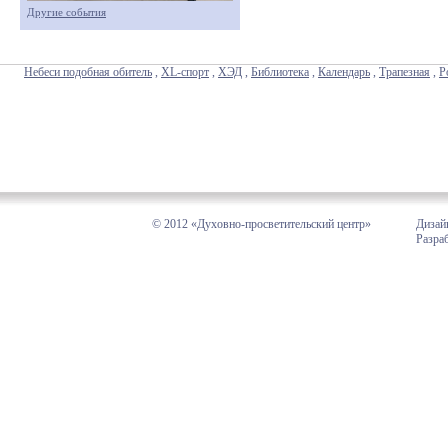
Другие события
Небеси подобная обитель
,
XL-спорт
,
ХЭД
,
Библиотека
,
Календарь
,
Трапезная
,
Р
© 2012 «Духовно-просветительский центр»
Дизай
Разра