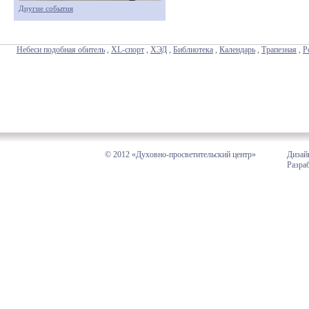
Другие события
Небеси подобная обитель
,
XL-спорт
,
ХЭД
,
Библиотека
,
Календарь
,
Трапезная
,
Р
© 2012 «Духовно-просветительский центр»
Дизай
Разра