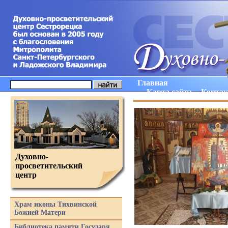
Главная
Карта сайта
Конта
Духовно-
просветительский
центр
Храм иконы Тихвинской
Божией Матери
Библиотека памяти Государя