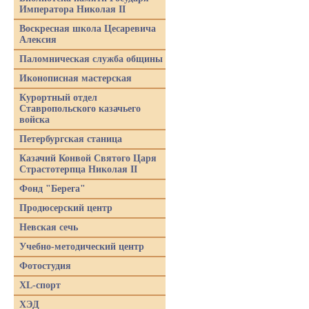
Императора Николая II
Воскресная школа Цесаревича
Алексия
Паломническая служба общины
Иконописная мастерская
Курортный отдел
Ставропольского казачьего
войска
Петербургская станица
Казачий Конвой Святого Царя
Страстотерпца Николая II
Фонд "Берега"
Продюсерский центр
Невская сечь
Учебно-методический центр
Фотостудия
XL-спорт
ХЭД