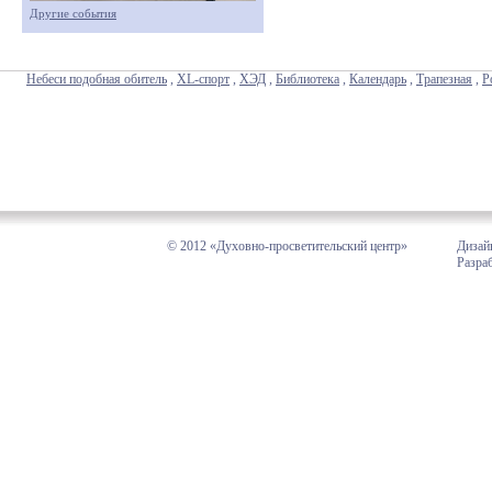
Другие события
Небеси подобная обитель
,
XL-спорт
,
ХЭД
,
Библиотека
,
Календарь
,
Трапезная
,
Р
© 2012 «Духовно-просветительский центр»
Дизай
Разра