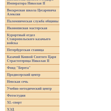
Императора Николая II
Воскресная школа Цесаревича
Алексия
Паломническая служба общины
Иконописная мастерская
Курортный отдел
Ставропольского казачьего
войска
Петербургская станица
Казачий Конвой Святого Царя
Страстотерпца Николая II
Фонд "Берега"
Продюсерский центр
Невская сечь
Учебно-методический центр
Фотостудия
XL-спорт
ХЭД