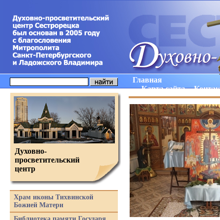
Главная
Карта сайта
Конта
Духовно-
просветительский
центр
Храм иконы Тихвинской
Божией Матери
Библиотека памяти Государя