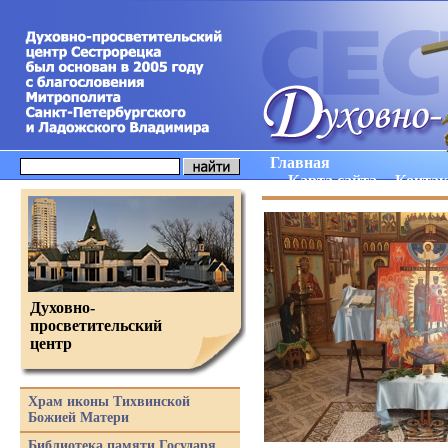
Главная
Карта сайта
Конта
Духовно-
просветительский
центр
Храм иконы Тихвинской
Божией Матери
Библиотека памяти Государя