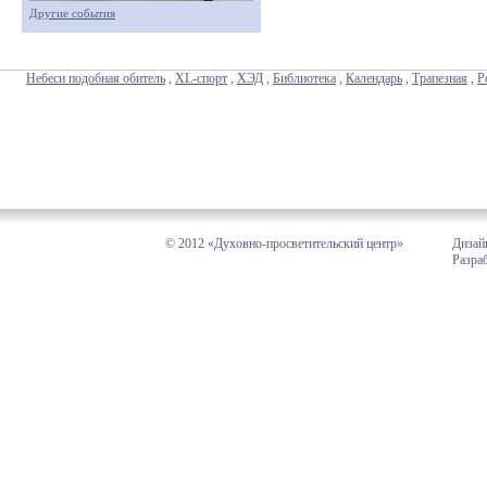
Другие события
Небеси подобная обитель
,
XL-спорт
,
ХЭД
,
Библиотека
,
Календарь
,
Трапезная
,
Р
© 2012 «Духовно-просветительский центр»
Дизай
Разра