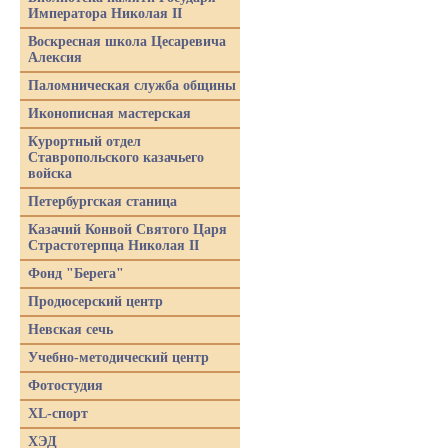
Императора Николая II
Воскресная школа Цесаревича
Алексия
Паломническая служба общины
Иконописная мастерская
Курортный отдел
Ставропольского казачьего
войска
Петербургская станица
Казачий Конвой Святого Царя
Страстотерпца Николая II
Фонд "Берега"
Продюсерский центр
Невская сечь
Учебно-методический центр
Фотостудия
XL-спорт
ХЭД