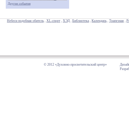
Другие события
Небеси подобная обитель
,
XL-спорт
,
ХЭД
,
Библиотека
,
Календарь
,
Трапезная
,
Р
© 2012 «Духовно-просветительский центр»
Дизай
Разра