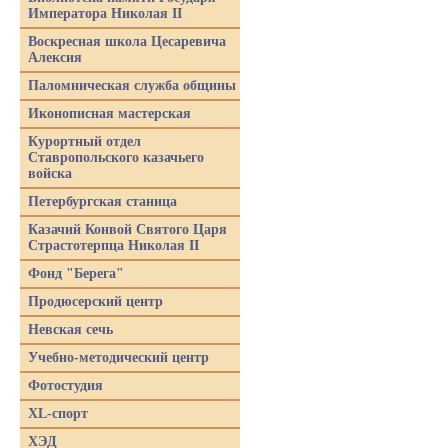
Императора Николая II
Воскресная школа Цесаревича
Алексия
Паломническая служба общины
Иконописная мастерская
Курортный отдел
Ставропольского казачьего
войска
Петербургская станица
Казачий Конвой Святого Царя
Страстотерпца Николая II
Фонд "Берега"
Продюсерский центр
Невская сечь
Учебно-методический центр
Фотостудия
XL-спорт
ХЭД