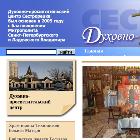
Главная
Карта сайта
Конта
Духовно-
просветительский
центр
Храм иконы Тихвинской
Божией Матери
Библиотека памяти Государя