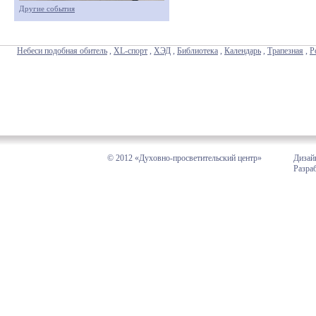
Другие события
Небеси подобная обитель
,
XL-спорт
,
ХЭД
,
Библиотека
,
Календарь
,
Трапезная
,
Р
© 2012 «Духовно-просветительский центр»
Дизай
Разра