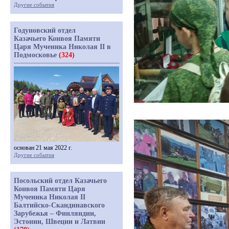
Другие события
Годуновский отдел
Казачьего Конвоя Памяти
Царя Мученика Николая II в
Подмосковье
(324)
основан 21 мая 2022 г.
Другие события
Посольский отдел Казачьего
Конвоя Памяти Царя
Мученика Николая II
Балтийско-Скандинавского
Зарубежья – Финляндии,
Эстонии, Швеции и Латвии