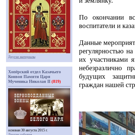
и землянку.
По окончании вс
воспитатели и каз
Данные мероприят
регулярностью на
Другие материалы
их участниками я
небезразлично п
Хопёрский отдел Казачьего
будущих защитн
Конвоя Памяти Царя
Мученика Николая II
(819)
граждан нашей ст
основан 30 августа 2015 г.
Другие события