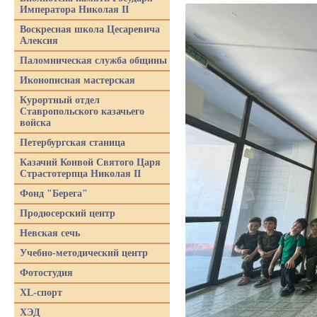
Императора Николая II
Воскресная школа Цесаревича
Алексия
Паломническая служба общины
Иконописная мастерская
Курортный отдел
Ставропольского казачьего
войска
Петербургская станица
Казачий Конвой Святого Царя
Страстотерпца Николая II
Фонд "Берега"
Продюсерский центр
Невская сечь
Учебно-методический центр
Фотостудия
XL-спорт
ХЭД