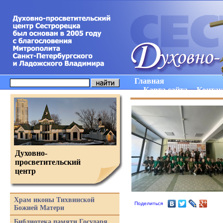
Главная
Карта сайта
Конта
Духовно-
просветительский
центр
Храм иконы Тихвинской
Поделиться
Божией Матери
Библиотека памяти Государя