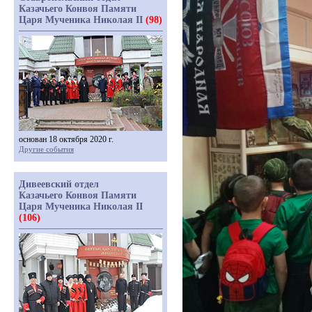
Казачьего Конвоя Памяти
Царя Мученика Николая II
(98)
основан 18 октября 2020 г.
Другие события
Дивеевский отдел
Казачьего Конвоя Памяти
Царя Мученика Николая II
(106)