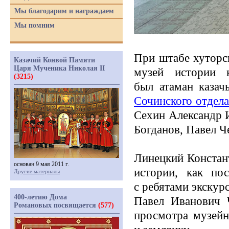
Мы благодарим и награждаем
Мы помним
При штабе хуторс
Казачий Конвой Памяти
Царя Мученика Николая II
музей истории к
(3215)
был атаман казач
Сочинского отдел
Сехин Александр 
Богданов, Павел Ч
Линецкий Констант
основан 9 мая 2011 г.
истории, как по
Другие материалы
с ребятами экскур
400-летию Дома
Павел Иванович 
Романовых посвящается
(577)
просмотра музейн