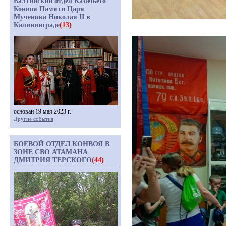
Балтийский отдел Казачьего
Конвоя Памяти Царя
Мученика Николая II в
Калининграде
(13)
основан 19 мая 2023 г.
Другие события
БОЕВОЙ ОТДЕЛ КОНВОЯ В
ЗОНЕ СВО АТАМАНА
ДМИТРИЯ ТЕРСКОГО
(44)