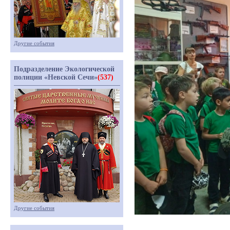
Другие события
Подразделение Экологической
полиции «Невской Сечи»
(537)
Другие события