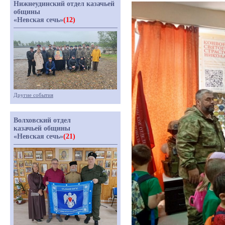
Нижнеудинский отдел казачьей
общины
«Невская сечь»
(12)
Другие события
Волховский отдел
казачьей общины
«Невская сечь»
(21)