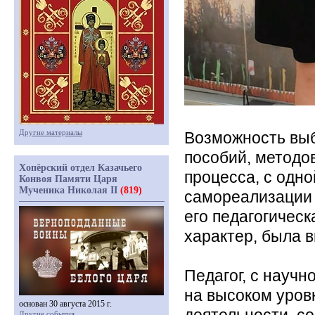
Другие материалы
Возможность выб
пособий, методов
Хопёрский отдел Казачьего
процесса, с одно
Конвоя Памяти Царя
Мученика Николая II
(819)
самореализации п
его педагогичес
характер, была 
Педагог, с научн
на высоком уров
основан 30 августа 2015 г.
Другие события