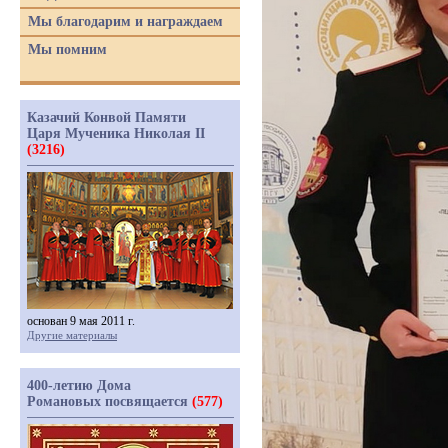
Мы благодарим и награждаем
Мы помним
Казачий Конвой Памяти
Царя Мученика Николая II
(3216)
основан 9 мая 2011 г.
Другие материалы
400-летию Дома
Романовых посвящается
(577)