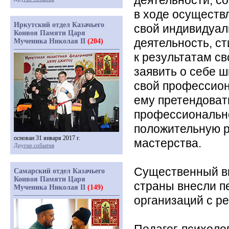
деятельности, с
в ходе осуществ
Иркутский отдел Казачьего
свой индивидуал
Конвоя Памяти Царя
деятельность, с
Мученика Николая II
(204)
к результатам св
заявить о себе 
свой профессион
ему претендоват
профессиональн
положительную р
основан 31 января 2017 г.
мастерства.
Другие события
Существенный вк
Самарский отдел Казачьего
Конвоя Памяти Царя
страны внесли п
Мученика Николая II
(149)
организаций с р