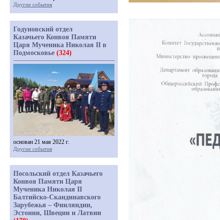
Другие события
Годуновский отдел
Казачьего Конвоя Памяти
Царя Мученика Николая II в
Подмосковье
(324)
основан 21 мая 2022 г.
Другие события
Посольский отдел Казачьего
Конвоя Памяти Царя
Мученика Николая II
Балтийско-Скандинавского
Зарубежья – Финляндии,
Эстонии, Швеции и Латвии