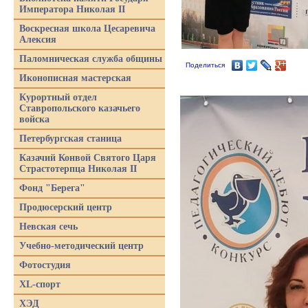
Императора Николая II
Воскресная школа Цесаревича
Алексия
Паломническая служба общины
Поделиться
Иконописная мастерская
Курортный отдел
Ставропольского казачьего
войска
Петербургская станица
Казачий Конвой Святого Царя
Страстотерпца Николая II
Фонд "Берега"
Продюсерский центр
Невская сечь
Учебно-методический центр
Фотостудия
XL-спорт
ХЭД