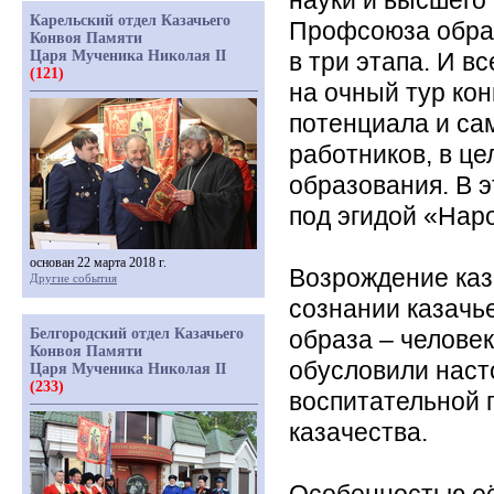
науки и высшего
Карельский отдел Казачьего
Профсоюза образ
Конвоя Памяти
Царя Мученика Николая II
в три этапа. И 
(121)
на очный тур ко
потенциала и са
работников, в ц
образования. В 
под эгидой
«Нар
основан 22 марта 2018 г.
Возрождение каз
Другие события
сознании казачь
Белгородский отдел Казачьего
образа – челове
Конвоя Памяти
обусловили наст
Царя Мученика Николая II
(233)
воспитательной 
казачества.