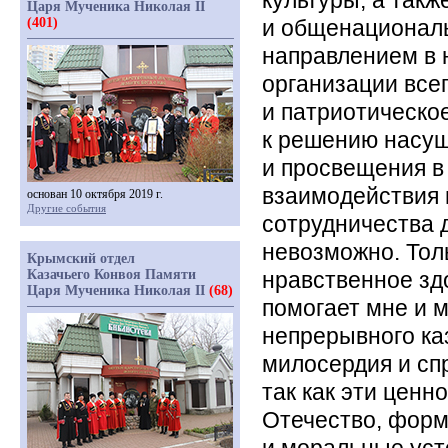
культуры, а так
Царя Мученика Николая II
(401)
и общенациональ
направлением в 
организации все
и патриотическо
к решению насу
и просвещения в
взаимодействия ц
основан 10 октября 2019 г.
Другие события
сотрудничества 
невозможно. Тол
Крымский отдел
Казачьего Конвоя Памяти
нравственное зд
Царя Мученика Николая II
(68)
помогает мне и 
непрерывного ка
милосердия и спр
так как эти ценн
Отечество, фор