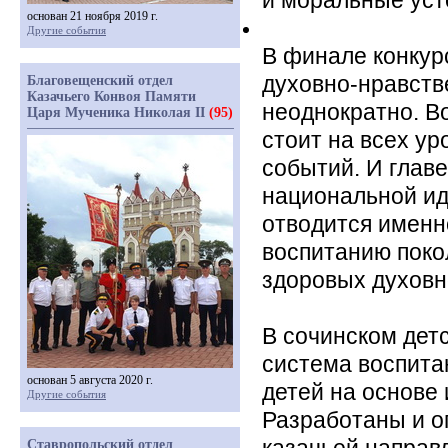
и моральные уст
основан 21 ноября 2019 г.
Другие события
В финале конкур
духовно-нравств
Благовещенский отдел
Казачьего Конвоя Памяти
неоднократно. В
Царя Мученика Николая II
(95)
стоит на всех ур
событий. И глав
национальной ид
отводится именн
воспитанию поко
здоровых духовн
В сочинском дет
система воспита
основан 5 августа 2020 г.
детей на основе 
Другие события
Разработаны и о
Ставропольский отдел