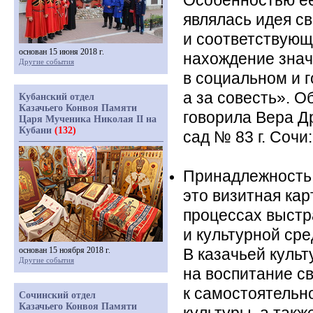
Особенностью её
являлась идея с
и соответствующ
основан 15 июня 2018 г.
нахождение зна
Другие события
в социальном и 
а за совесть». О
Кубанский отдел
Казачьего Конвоя Памяти
говорила Вера Д
Царя Мученика Николая II на
Кубани
(132)
сад № 83 г. Сочи:
Принадлежность 
это визитная кар
процессах выст
и культурной ср
основан 15 ноября 2018 г.
В казачьей куль
Другие события
на воспитание с
к самостоятельн
Сочинский отдел
Казачьего Конвоя Памяти