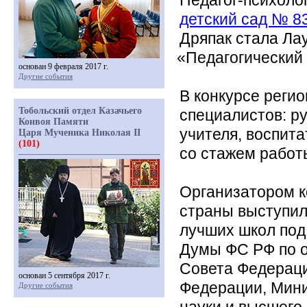
Педагог-психоло
детский сад № 83
Дряпак стала Ла
«Педагогический
основан 9 февраля 2017 г.
Другие события
В конкурсе реги
Тобольский отдел Казачьего
специалистов: р
Конвоя Памяти
учителя, воспита
Царя Мученика Николая II
(101)
со стажем работы
Организатором к
страны выступил
лучших школ под
Думы ФС РФ по о
Совета Федерац
основан 5 сентября 2017 г.
Федерации, Мини
Другие события