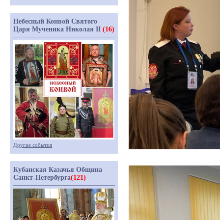
Небесный Конвой Святого
Царя Мученика Николая II
(16)
Другие события
Кубанская Казачья Община
Санкт-Петербурга
(121)