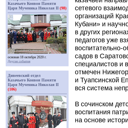
казачьей направ
Казачьего Конвоя Памяти
сетевого взаимо
Царя Мученика Николая II
(98)
организаций Кра
Кубани» и научн
в других регион
педагогов уже в
воспитательно-о
садов в Саратов
основан 18 октября 2020 г.
Другие события
специалистов и 
отмечен Нижегор
Дивеевский отдел
и Туапсинской Е
Казачьего Конвоя Памяти
Царя Мученика Николая II
вся система неп
(106)
В сочинском дет
воспитания патр
на основе истор