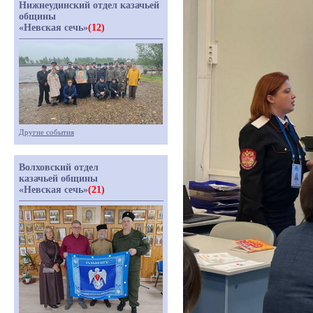
Нижнеудинский отдел казачьей
общины
«Невская сечь»
(12)
Другие события
Волховский отдел
казачьей общины
«Невская сечь»
(21)