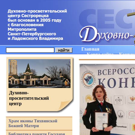
Главная
Карта сайта
Конта
Духовно-
просветительский
центр
Храм иконы Тихвинской
Божией Матери
Библиотека памяти Государя