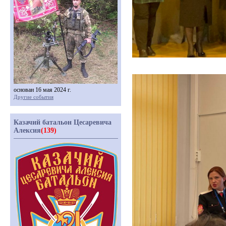
основан 16 мая 2024 г.
Другие события
Казачий батальон Цесаревича
Алексия
(139)