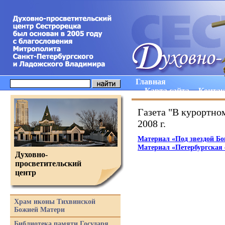
Главная
Карта сайта
Конта
Газета "В курортном
2008 г.
Материал
«
Под звездой Б
Материал
«
Петербургская 
Духовно-
просветительский
центр
Храм иконы Тихвинской
Божией Матери
Библиотека памяти Государя