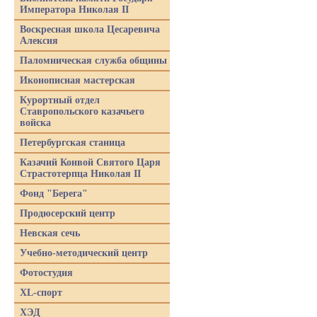
Императора Николая II
Воскресная школа Цесаревича
Алексия
Паломническая служба общины
Иконописная мастерская
Курортный отдел
Ставропольского казачьего
войска
Петербургская станица
Казачий Конвой Святого Царя
Страстотерпца Николая II
Фонд "Берега"
Продюсерский центр
Невская сечь
Учебно-методический центр
Фотостудия
XL-спорт
ХЭД