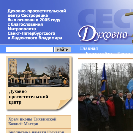
Главная
Карта сайта
Конта
Духовно-
просветительский
центр
Храм иконы Тихвинской
Божией Матери
Библиотека памяти Государя