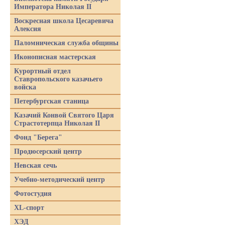
Императора Николая II
Воскресная школа Цесаревича
Алексия
Паломническая служба общины
Иконописная мастерская
Курортный отдел
Ставропольского казачьего
войска
Петербургская станица
Казачий Конвой Святого Царя
Страстотерпца Николая II
Фонд "Берега"
Продюсерский центр
Невская сечь
Учебно-методический центр
Фотостудия
XL-спорт
ХЭД