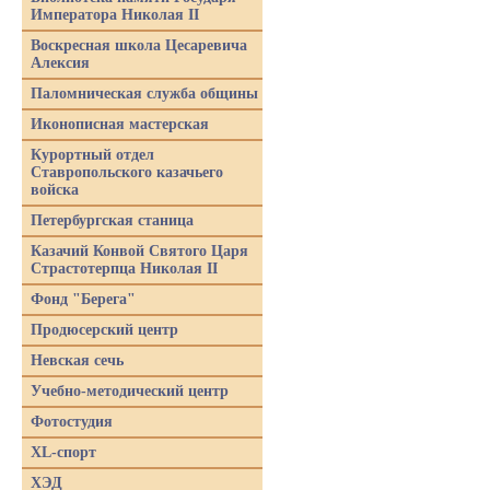
Императора Николая II
Воскресная школа Цесаревича
Алексия
Паломническая служба общины
Иконописная мастерская
Курортный отдел
Ставропольского казачьего
войска
Петербургская станица
Казачий Конвой Святого Царя
Страстотерпца Николая II
Фонд "Берега"
Продюсерский центр
Невская сечь
Учебно-методический центр
Фотостудия
XL-спорт
ХЭД