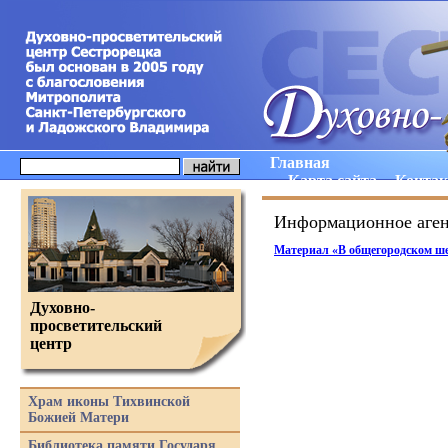
Главная
Карта сайта
Конта
Информационное аген
Материал
«
В общегородском ше
Духовно-
просветительский
центр
Храм иконы Тихвинской
Божией Матери
Библиотека памяти Государя