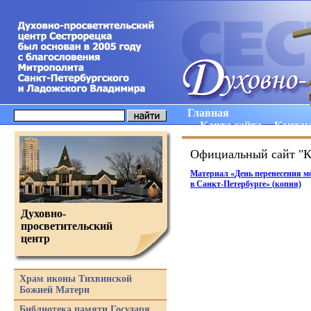
Главная
Карта сайта
Конта
Официальный сайт "К
Материал
«
День перенесения м
в Санкт-Петербурге
»
(
копия)
Духовно-
просветительский
центр
Храм иконы Тихвинской
Божией Матери
Библиотека памяти Государя