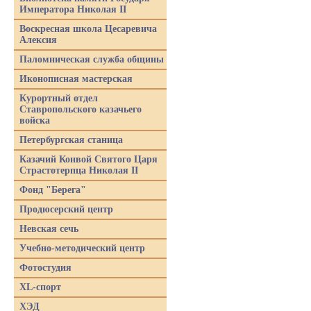
Императора Николая II
Воскресная школа Цесаревича
Алексия
Паломническая служба общины
Иконописная мастерская
Курортный отдел
Ставропольского казачьего
войска
Петербургская станица
Казачий Конвой Святого Царя
Страстотерпца Николая II
Фонд "Берега"
Продюсерский центр
Невская сечь
Учебно-методический центр
Фотостудия
XL-спорт
ХЭД