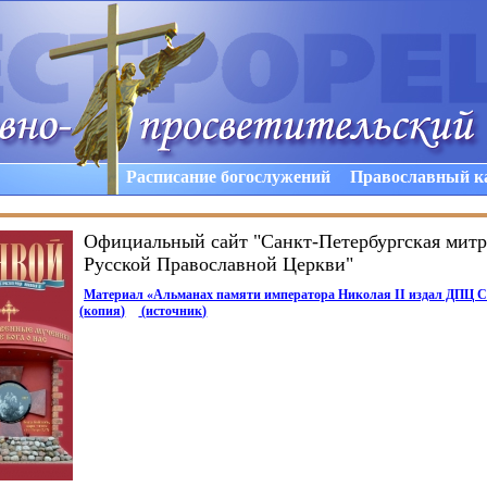
Расписание богослужений
Православный к
Официальный сайт "Санкт-Петербургская мит
Русской Православной Церкви"
Материал
«
Альманах памяти императора Николая II издал ДПЦ С
(
копия)
(
источник)