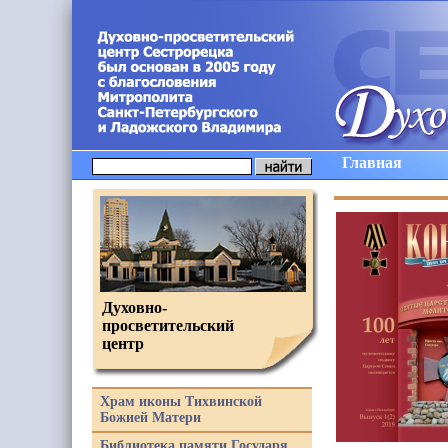
Главная
Духовно-
просветительский
центр
Храм иконы Тихвинской
Божией Матери
Библиотека памяти Государя