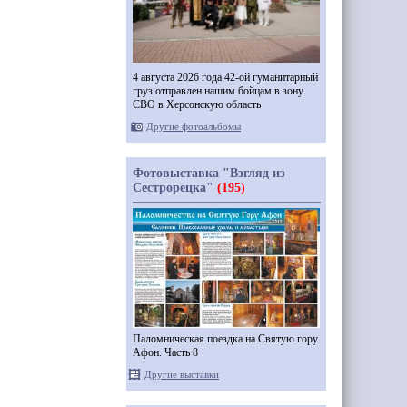
4 августа 2026 года 42-ой гуманитарный
груз отправлен нашим бойцам в зону
СВО в Херсонскую область
Другие фотоальбомы
Фотовыставка "Взгляд из
Сестрорецка"
(195)
Паломническая поездка на Святую гору
Афон. Часть 8
Другие выставки