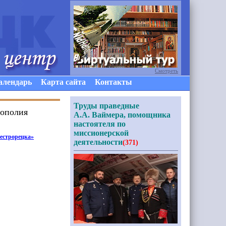
Смотреть
алендарь
Карта сайта
Контакты
Труды праведные
рополия
А.А. Ваймера, помощника
настоятеля по
миссионерской
естрорецка»
деятельности
(371)