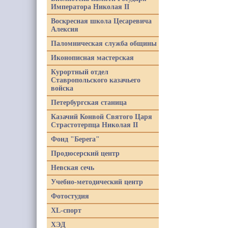
Императора Николая II
Воскресная школа Цесаревича
Алексия
Паломническая служба общины
Иконописная мастерская
Курортный отдел
Ставропольского казачьего
войска
Петербургская станица
Казачий Конвой Святого Царя
Страстотерпца Николая II
Фонд "Берега"
Продюсерский центр
Невская сечь
Учебно-методический центр
Фотостудия
XL-спорт
ХЭД