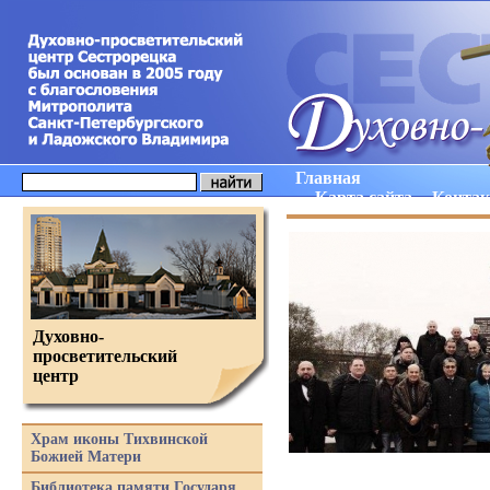
Главная
Карта сайта
Конта
Духовно-
просветительский
центр
Храм иконы Тихвинской
Божией Матери
Библиотека памяти Государя