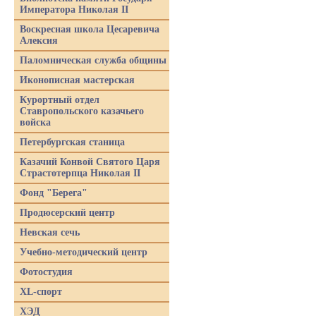
Императора Николая II
Воскресная школа Цесаревича
Алексия
Паломническая служба общины
Иконописная мастерская
Курортный отдел
Ставропольского казачьего
войска
Петербургская станица
Казачий Конвой Святого Царя
Страстотерпца Николая II
Фонд "Берега"
Продюсерский центр
Невская сечь
Учебно-методический центр
Фотостудия
XL-спорт
ХЭД