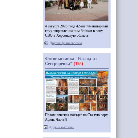
4 августа 2026 года 42-ой гуманитарный
груз отправлен нашим бойцам в зону
СВО в Херсонскую область
Другие фотоальбомы
Фотовыставка "Взгляд из
Сестрорецка"
(195)
Паломническая поездка на Святую гору
Афон. Часть 8
Другие выставки