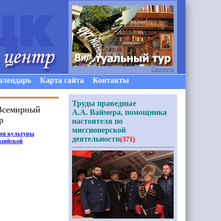
Смотреть
алендарь
Карта сайта
Контакты
Труды праведные
 Всемирный
А.А. Ваймера, помощника
р
настоятеля по
миссионерской
ия культуры
деятельности
(371)
азийской