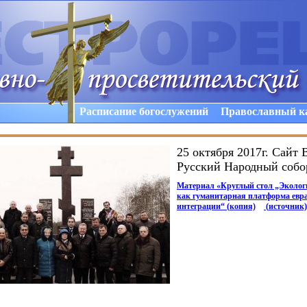
Расписание богослужений
Православный к
25 октября 2017г. Сайт
Русский Народный собо
Материал
«
Круглый стол „Эколог
как гуманитарная платформа евр
интеграции“
(
копия)
(
источник)