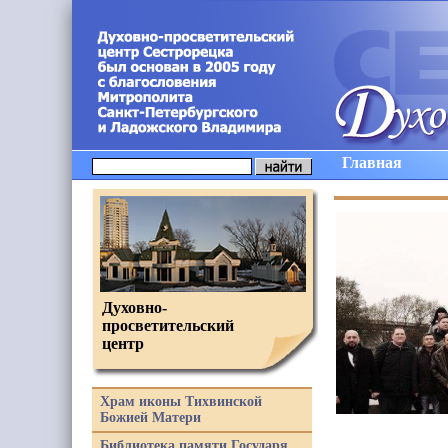
Главная
Духовно-
просветительский
центр
Храм иконы Тихвинской
Божией Матери
Библиотека памяти Государя