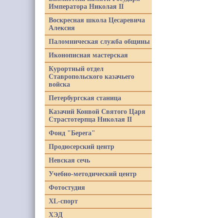
Императора Николая II
Воскресная школа Цесаревича
Алексия
Паломническая служба общины
Иконописная мастерская
Курортный отдел
Ставропольского казачьего
войска
Петербургская станица
Казачий Конвой Святого Царя
Страстотерпца Николая II
Фонд "Берега"
Продюсерский центр
Невская сечь
Учебно-методический центр
Фотостудия
XL-спорт
ХЭД