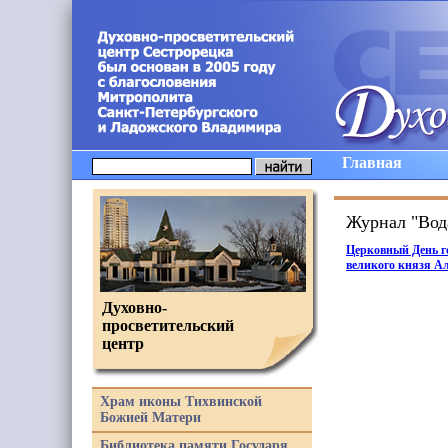
Главная
Журнал "Вод
Церковный День г
великого князя А
Духовно-
просветительский
центр
Храм иконы Тихвинской
Божией Матери
Библиотека памяти Государя