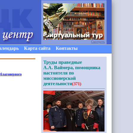
Смотреть
алендарь
Карта сайта
Контакты
Труды праведные
А.А. Ваймера, помощника
настоятеля по
 благоверного
миссионерской
деятельности
(371)