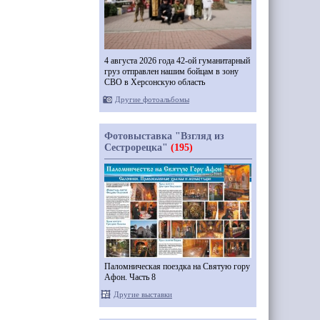
4 августа 2026 года 42-ой гуманитарный
груз отправлен нашим бойцам в зону
СВО в Херсонскую область
Другие фотоальбомы
Фотовыставка "Взгляд из
Сестрорецка"
(195)
Паломническая поездка на Святую гору
Афон. Часть 8
Другие выставки