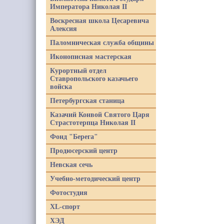
Императора Николая II
Воскресная школа Цесаревича
Алексия
Паломническая служба общины
Иконописная мастерская
Курортный отдел
Ставропольского казачьего
войска
Петербургская станица
Казачий Конвой Святого Царя
Страстотерпца Николая II
Фонд "Берега"
Продюсерский центр
Невская сечь
Учебно-методический центр
Фотостудия
XL-спорт
ХЭД