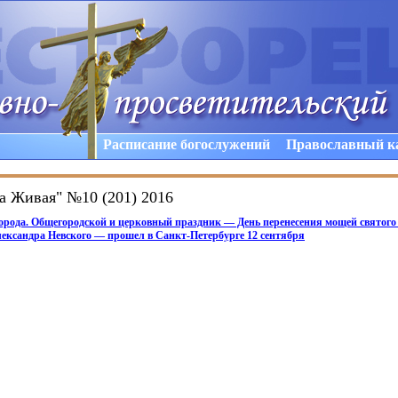
Расписание богослужений
Православный к
а Живая" №10 (201) 2016
орода. Общегородской и церковный праздник — День перенесения мощей святого
лександра Невского — прошел в Санкт-Петербурге 12 сентября