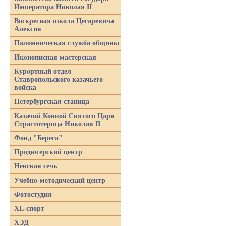
Императора Николая II
Воскресная школа Цесаревича
Алексия
Паломническая служба общины
Иконописная мастерская
Курортный отдел
Ставропольского казачьего
войска
Петербургская станица
Казачий Конвой Святого Царя
Страстотерпца Николая II
Фонд "Берега"
Продюсерский центр
Невская сечь
Учебно-методический центр
Фотостудия
XL-спорт
ХЭД