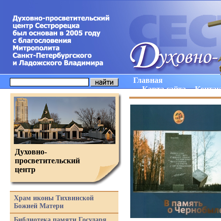
Главная
Карта сайта
Конта
Духовно-
просветительский
центр
Храм иконы Тихвинской
Божией Матери
Библиотека памяти Государя